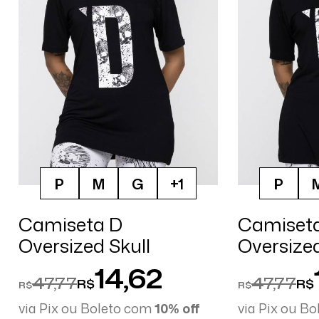
P
M
G
+1
P
Camiseta D
Camiset
Oversized Skull
Oversize
14,62
47,77
47,77
R$
R$
R$
R$
via Pix ou Boleto com
10% off
via Pix ou B