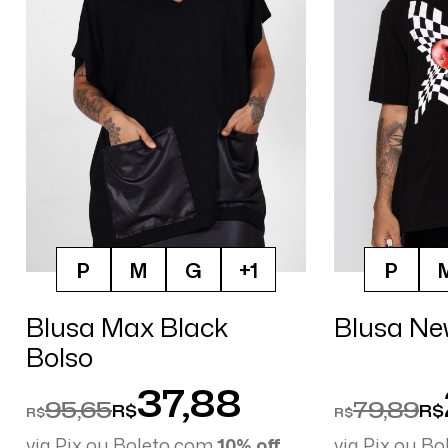
P
M
G
+1
P
Blusa Max Black
Blusa N
Bolso
37,88
95,65
79,89
R$
R$
R$
R$
via Pix ou Boleto com
10% off
via Pix ou B