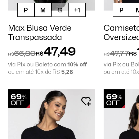
P
M
G
+1
P
Max Blusa Verde
Camiset
Transpassada
Oversize
Farpado
47,49
66,80
47,77
R$
R$
R$
R$
via Pix ou Boleto com
10% off
via Pix ou B
ou em até 10x de R$
5,28
ou em até 10
69
69
%
%
OFF
OFF