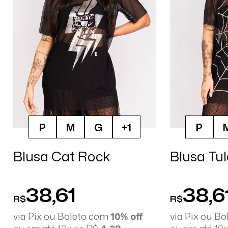
Gênero
Cor
P
M
G
+1
P
Blusa Cat Rock
Blusa Tul
38,61
38,6
R$
R$
via Pix ou Boleto com
10% off
via Pix ou B