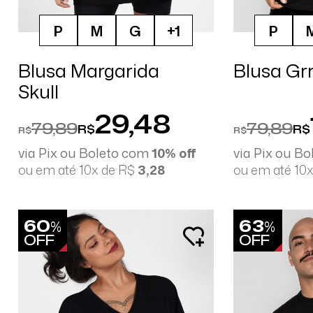
P
M
G
+1
P
Blusa Margarida
Blusa Grr
Skull
29,48
79,89
79,89
R$
R$
R$
R$
via Pix ou Boleto com
10% off
via Pix ou B
ou em até 10x de R$
3,28
ou em até 10
60
63
%
%
OFF
OFF