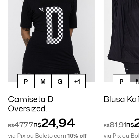
P
M
G
+1
P
Camiseta D
Blusa Ka
Oversized
Checkerboard
24,94
47,77
81,91
R$
R$
R$
R$
via Pix ou Boleto com
10% off
via Pix ou B