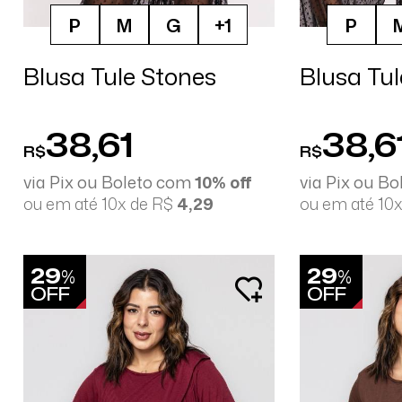
P
M
G
+1
P
Blusa Tule Stones
Blusa Tul
38,61
38,6
R$
R$
via Pix ou Boleto com
10% off
via Pix ou B
ou em até 10x de R$
4,29
ou em até 10
29
29
%
%
OFF
OFF