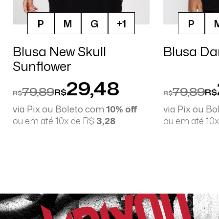
P
M
G
+1
P
Blusa New Skull
Blusa Da
Sunflower
29,48
79,89
79,89
R$
R$
R$
R$
via Pix ou Boleto com
10% off
via Pix ou B
ou em até 10x de R$
3,28
ou em até 10