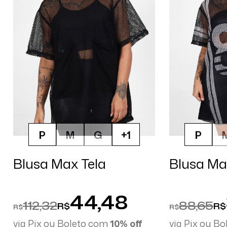
P
M
G
+1
P
Blusa Max Tela
Blusa Ma
44,48
112,32
88,65
R$
R$
R$
R$
via Pix ou Boleto com
10% off
via Pix ou B