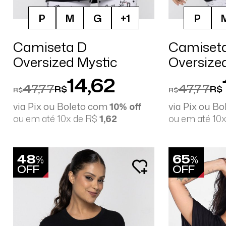
P
M
G
+1
P
Camiseta D
Camiset
Oversized Mystic
Oversize
Insets
14,62
47,77
47,77
R$
R$
R$
R$
via Pix ou Boleto com
10% off
via Pix ou B
ou em até 10x de R$
1,62
ou em até 10
48
65
%
%
OFF
OFF