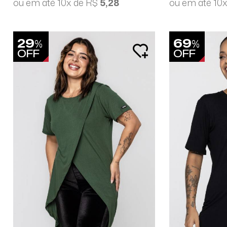
ou em até 10x de R$
5,28
ou em até 10
29
69
%
%
OFF
OFF