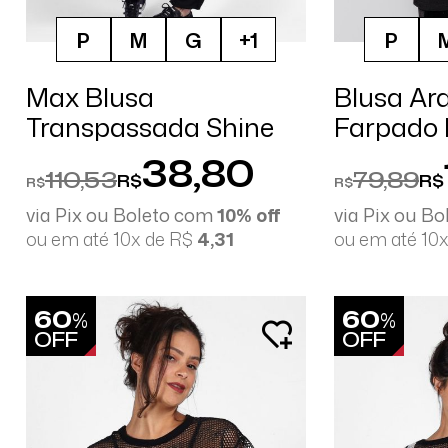
P
M
G
+1
P
Max Blusa
Blusa A
Transpassada Shine
Farpado 
38,80
110,53
79,89
R$
R$
R$
R$
via Pix ou Boleto com
10% off
via Pix ou B
ou em até 10x de R$
4,31
ou em até 10
60
60
%
%
OFF
OFF