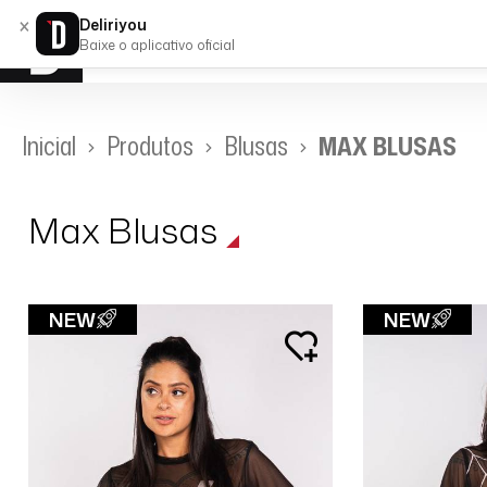
×
Deliriyou
Baixe o aplicativo oficial
Inicial
Produtos
Blusas
MAX BLUSAS
Max Blusas
Tamanho
NEW
NEW
Preço