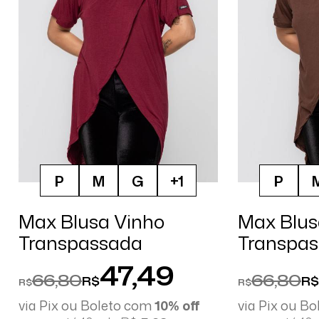
P
M
G
+1
P
Max Blusa Vinho
Max Blu
Transpassada
Transpa
47,49
66,80
66,80
R$
R$
R$
R$
via Pix ou Boleto com
10% off
via Pix ou B