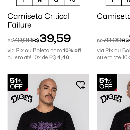
Camiseta Critical
Camiseta
Failure
39,59
79,99
79,99
R$
R$
R$
R$
via Pix ou Boleto com
10% off
via Pix ou B
ou em até 10x de R$
4,40
ou em até 10
51
51
%
%
OFF
OFF