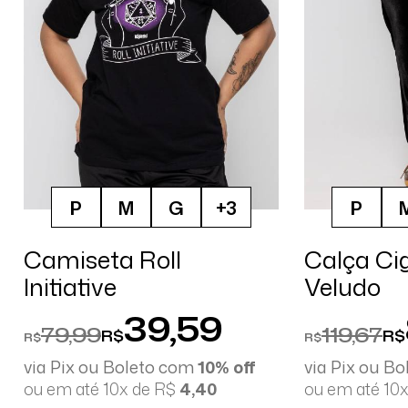
P
M
G
+3
P
Camiseta Roll
Calça Ci
Initiative
Veludo
39,59
79,99
119,67
R$
R$
R$
R$
via Pix ou Boleto com
10% off
via Pix ou B
ou em até 10x de R$
4,40
ou em até 10