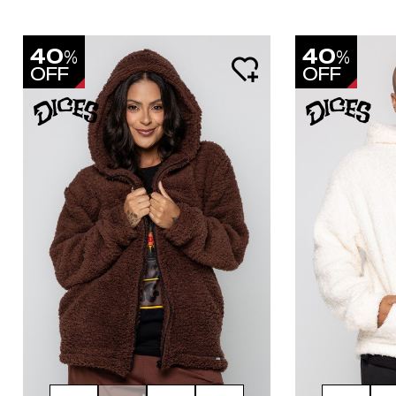
40
40
%
%
OFF
OFF