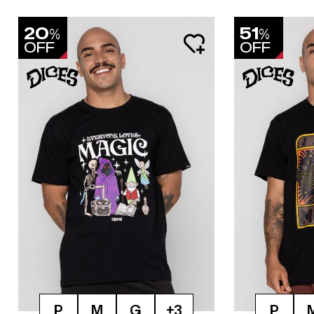
Tamanho
20
51
%
%
OFF
OFF
Preço
Gênero
Cor
Categorias
P
M
G
+3
P