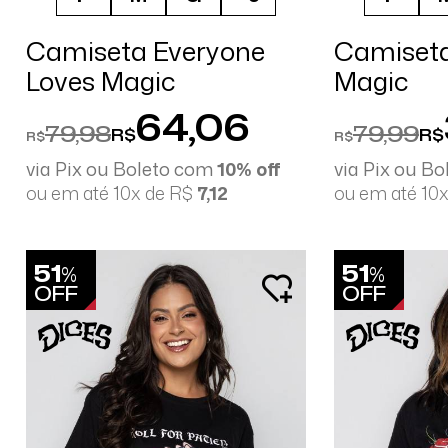
Camiseta Everyone
Camiseta
Loves Magic
Magic
64,06
79,98
79,99
R$
R$
R$
R$
via Pix ou Boleto com
10% off
via Pix ou B
ou em até 10x de R$
7,12
ou em até 10
51
51
%
%
OFF
OFF