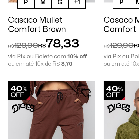
P
M
G
+1
P
Casaco Mullet
Casaco M
Comfort Brown
Comfort 
78,33
129,90
129,90
R$
R
R$
R$
via Pix ou Boleto com
10% off
via Pix ou B
ou em até 10x de R$
8,70
ou em até 10
40
40
%
%
OFF
OFF