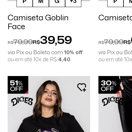
P
M
G
+3
P
Camiseta Goblin
Camiseta
Face
39,59
79,99
79,99
R$
R$
R$
R$
via Pix ou Boleto com
10% off
via Pix ou B
ou em até 10x de R$
4,40
ou em até 10
51
30
%
%
OFF
OFF