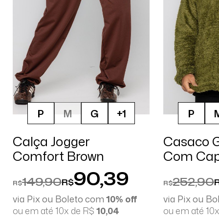
P
M
G
+1
P
Calça Jogger
Casaco G
Comfort Brown
Com Ca
90,39
149,90
252,90
R$
R$
R$
via Pix ou Boleto com
10% off
via Pix ou B
ou em até 10x de R$
10,04
ou em até 10