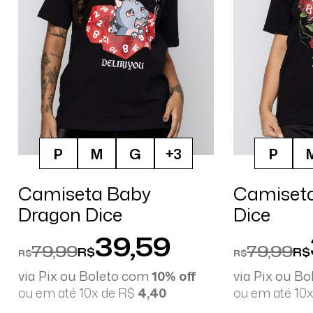
P
M
G
+3
P
Camiseta Baby
Camiseta
Dragon Dice
Dice
39,59
79,99
79,99
R$
R$
R$
R$
via Pix ou Boleto com
10% off
via Pix ou B
ou em até 10x de R$
4,40
ou em até 10