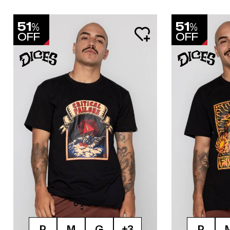
51
51
%
%
OFF
OFF
P
M
G
+3
P