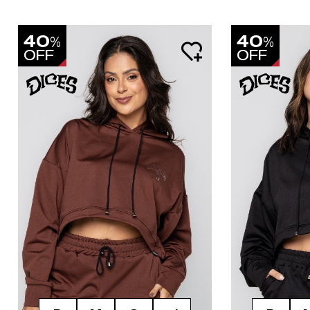
40
40
%
%
OFF
OFF