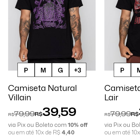
P
M
G
+3
P
Camiseta Natural
Camiseta
Villain
Lair
39,59
79,99
79,99
R$
R$
R$
R$
via Pix ou Boleto com
10% off
via Pix ou B
ou em até 10x de R$
4,40
ou em até 10