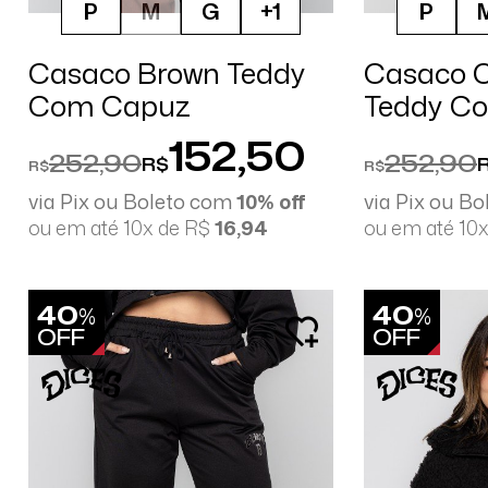
P
M
G
+1
P
Casaco Brown Teddy
Casaco O
Com Capuz
Teddy C
152,50
252,90
252,90
R$
R$
R$
via Pix ou Boleto com
10% off
via Pix ou B
ou em até 10x de R$
16,94
ou em até 10
40
40
%
%
OFF
OFF