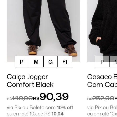
P
M
G
+1
P
Calça Jogger
Casaco B
Comfort Black
Com Ca
90,39
149,90
252,90
R$
R$
R$
via Pix ou Boleto com
10% off
via Pix ou B
ou em até 10x de R$
10,04
ou em até 10