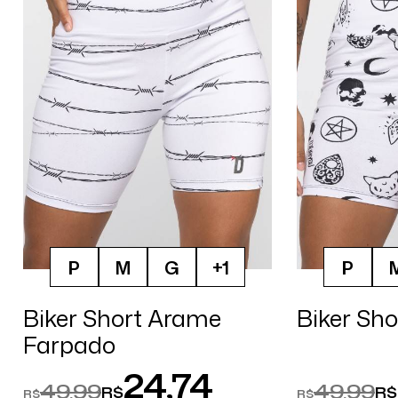
P
M
G
+1
P
Biker Short Arame
Biker Sho
Farpado
24,74
49,99
49,99
R$
R$
R$
R$