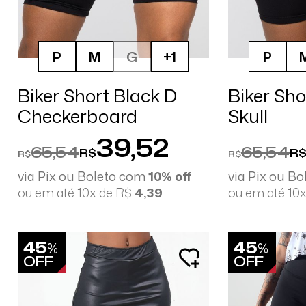
P
M
G
+1
P
Biker Short Black D
Biker Sho
Checkerboard
Skull
39,52
65,54
65,54
R$
R
R$
R$
via Pix ou Boleto com
10% off
via Pix ou B
ou em até 10x de R$
4,39
ou em até 10
45
45
%
%
OFF
OFF