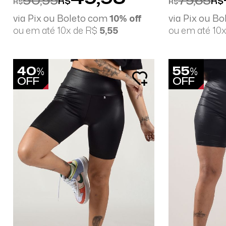
90,99
79,65
R$
R$
R$
R$
via Pix ou Boleto com
10% off
via Pix ou B
ou em até 10x de R$
5,55
ou em até 10
40
55
%
%
OFF
OFF