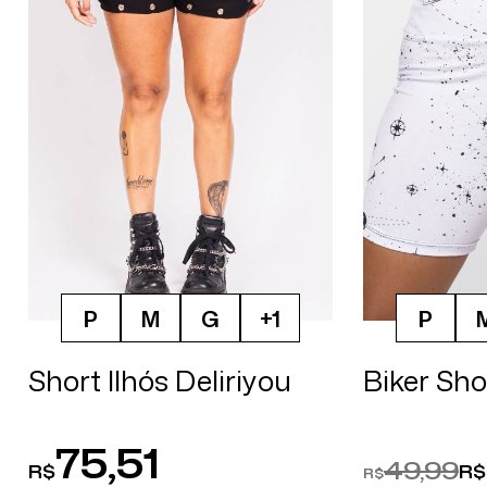
Gênero
Cor
P
M
G
+1
P
Short Ilhós Deliriyou
Biker Sh
75,51
49,99
R$
R$
R$