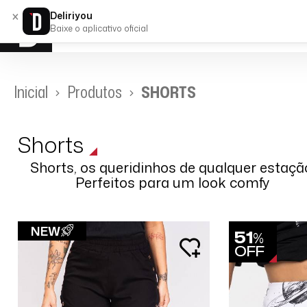
×
Deliriyou
Baixe o aplicativo oficial
Inicial
Produtos
SHORTS
Shorts
Shorts, os queridinhos de qualquer estaçã
Perfeitos para um look comfy
Tamanho
NEW
51
%
OFF
Preço