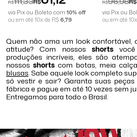
111,33
96,98
R$
R$
R$
R$
via Pix ou Boleto com
10% off
via Pix ou B
ou em até 10x de R$
6,79
ou em até 10
Quem não ama um look confortável, ch
atitude? Com nossos
shorts
você 
produções incríveis, eles são atem
nossos
shorts
com botas, meia calç
blusas
. Sabe aquele look completo supe
só vestir e sair? Garanta suas peças
fábrica e pague em até 10 vezes sem ju
Entregamos para todo o Brasil.