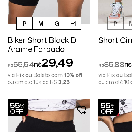
P
M
G
+1
P
Biker Short Black D
Short Cir
Arame Farpado
29,49
65,54
85,88
R$
R$
R$
R$
via Pix ou Boleto com
10% off
via Pix ou B
ou em até 10x de R$
3,28
ou em até 10
55
55
%
%
OFF
OFF