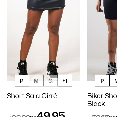
P
M
G
+1
P
Short Saia Cirrê
Biker Sh
Black
49,95