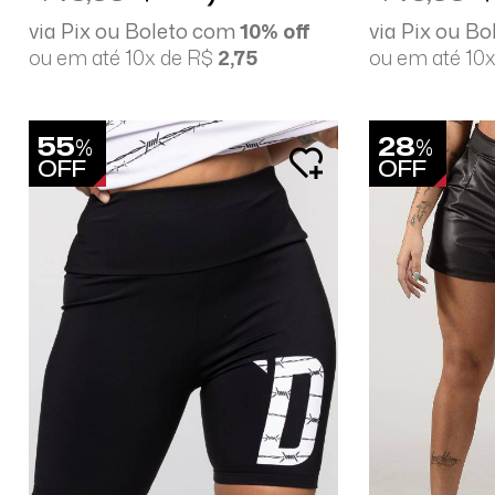
via Pix ou Boleto com
10% off
via Pix ou B
ou em até 10x de R$
2,75
ou em até 10
55
28
%
%
OFF
OFF