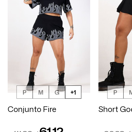
P
M
G
+1
P
Conjunto Fire
Short Go
61,12