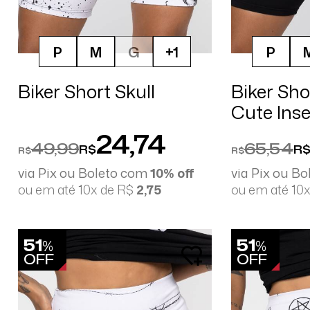
P
M
G
+1
P
Biker Short Skull
Biker Sho
Cute Inse
24,74
49,99
65,54
R$
R
R$
R$
via Pix ou Boleto com
10% off
via Pix ou B
ou em até 10x de R$
2,75
ou em até 10
51
51
%
%
OFF
OFF