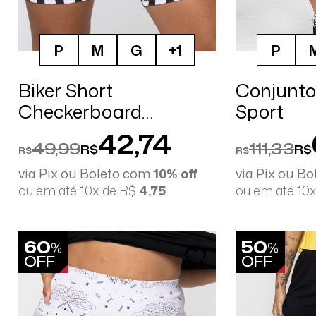
P
M
G
+1
P
Biker Short
Conjunto 
Checkerboard
Sport
Deliriyou
42,74
49,99
111,33
R$
R$
R$
R$
via Pix ou Boleto com
10% off
via Pix ou B
ou em até 10x de R$
4,75
ou em até 10
60
50
%
%
OFF
OFF