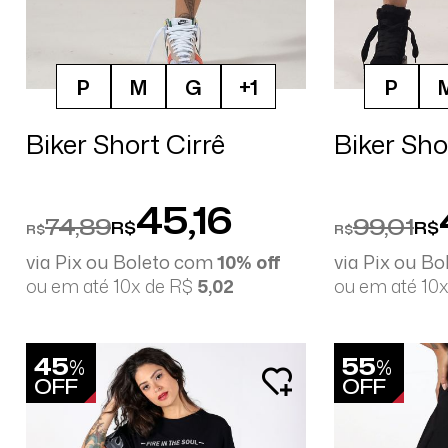
P
M
G
+1
P
Biker Short Cirrê
Biker Sh
45,16
74,89
99,01
R$
R$
R$
R$
via Pix ou Boleto com
10% off
via Pix ou B
ou em até 10x de R$
5,02
ou em até 10
45
55
%
%
OFF
OFF