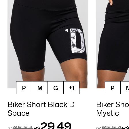
P
M
G
+1
P
Biker Short Black D
Biker Sho
Space
Mystic
29,49
65,54
65,54
R$
R
R$
R$