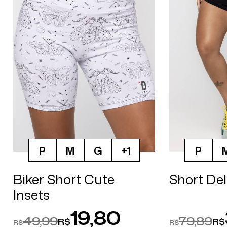
P
M
G
+1
P
Biker Short Cute
Short Del
Insets
19,80
49,99
79,89
R$
R$
R$
R$