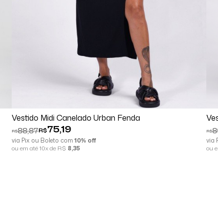
Comprar
Espiar
Vestido Midi Canelado Urban Fenda
Ves
75,19
88,87
8
R$
R$
R$
via Pix ou Boleto com
10% off
via
ou em até 10x de R$
8,35
ou 