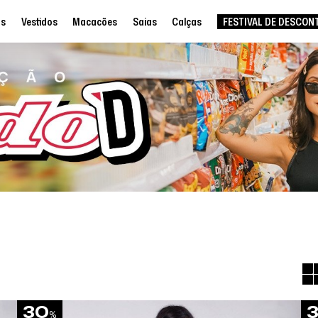
as
Vestidos
Macacões
Saias
Calças
FESTIVAL DE DESCON
30
%