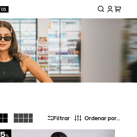
TOS
Filtrar
35
%