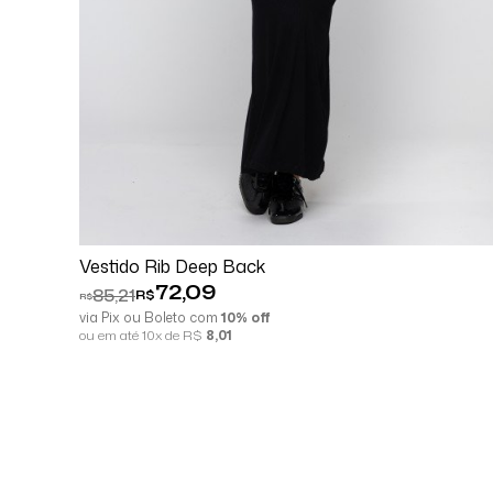
Comprar
Espiar
Vestido Rib Deep Back
72,09
85,21
R$
R$
via Pix ou Boleto com
10% off
ou em até 10x de R$
8,01