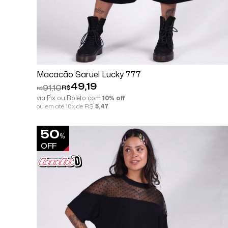
Comprar
Espiar
Macacão Saruel Lucky 777
49,19
91,10
R$
R$
via Pix ou Boleto com
10% off
ou em até 10x de R$
5,47
50
%
OFF