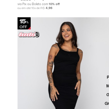
via Pix ou Boleto com
10% off
ou em até 10x de R$
4,96
15
%
OFF
G