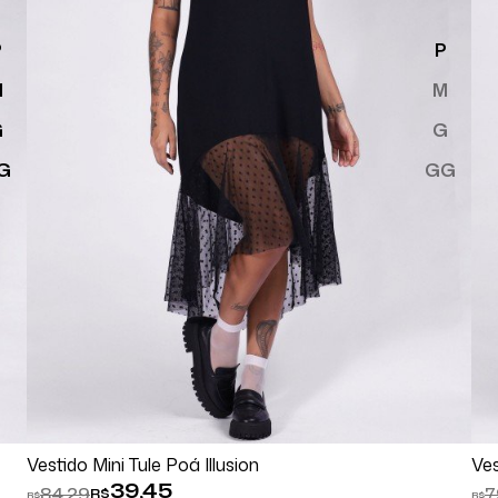
P
P
M
M
G
G
G
GG
Comprar
Espiar
Vestido Mini Tule Poá Illusion
Ves
39,45
84,29
7
R$
R$
R$