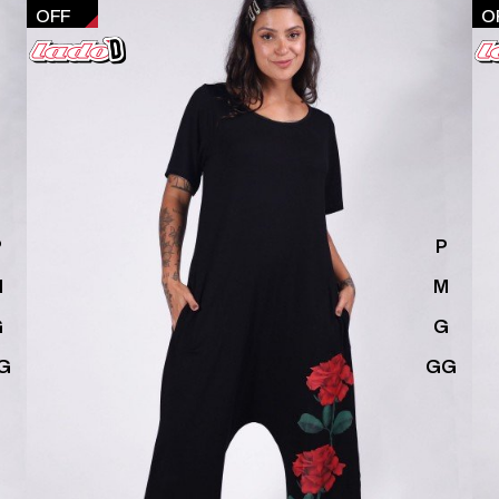
OFF
O
P
P
M
M
G
G
G
GG