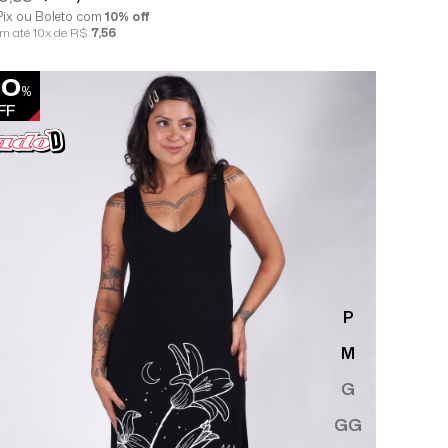
 Pix ou Boleto com
10% off
em até 10x de R$
7,56
30
%
FF
P
M
G
GG