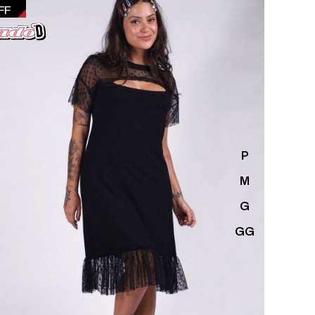
FF
P
M
G
GG