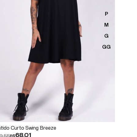
P
M
G
GG
Comprar
Espiar
tido Curto Swing Breeze
68,01
9,55
R$