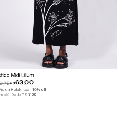
Comprar
Espiar
tido Midi Lilium
63,00
9,75
R$
 Pix ou Boleto com
10% off
em até 10x de R$
7,00