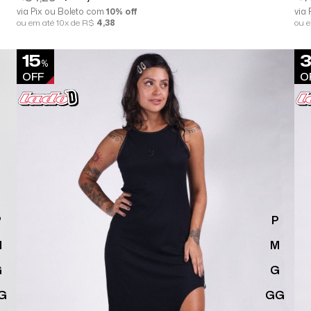
via Pix ou Boleto com
10% off
via
ou em até 10x de R$
4,38
ou 
15
%
OFF
O
P
P
M
M
G
G
G
GG