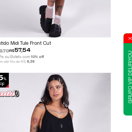
Comprar
Espiar
tido Midi Tule Front Cut
57,54
8,79
R$
GRUPO VIP DELIR
 Pix ou Boleto com
10% off
em até 10x de R$
6,39
5
%
FF