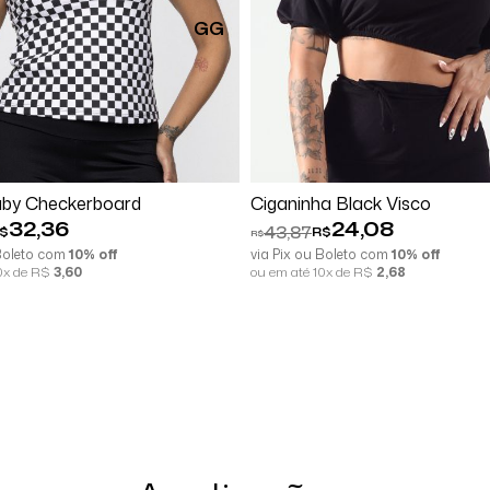
GG
Comprar
Comprar
aby Checkerboard
Ciganinha Black Visco
32,36
24,08
43,87
$
R$
R$
 Boleto com
10% off
via Pix ou Boleto com
10% off
10x de R$
3,60
ou em até 10x de R$
2,68