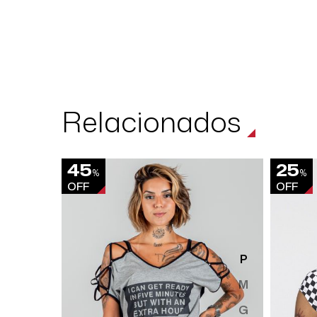
Relacionados
45
25
%
%
OFF
OFF
P
M
G