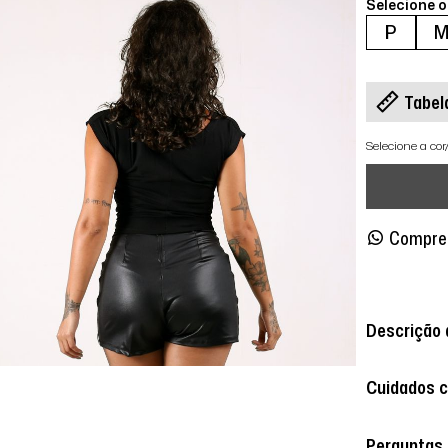
Selecione 
P
Tabel
Selecione a co
Compre
Descrição 
Cuidados 
Perguntas