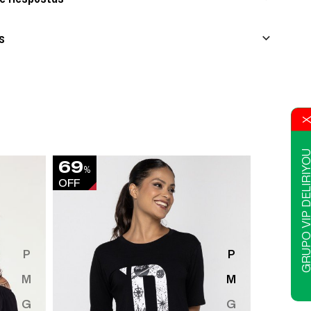
s
GRUPO VIP DELIR
69
55
%
%
OFF
OFF
P
P
M
M
G
G