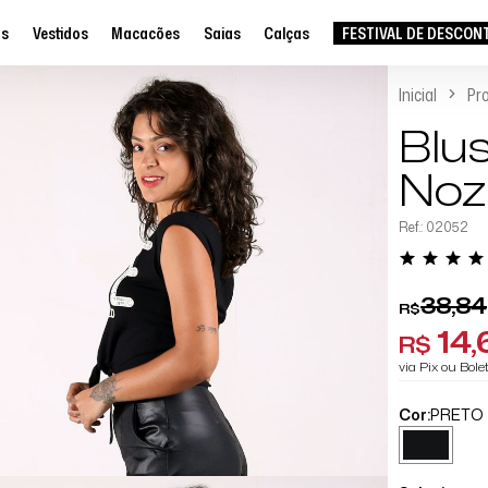
as
Vestidos
Macacões
Saias
Calças
FESTIVAL DE DESCON
Inicial
Pr
Blu
Noz
Ref.: 02052
38,84
R$
14,
R$
via Pix ou Bol
Cor:
PRETO