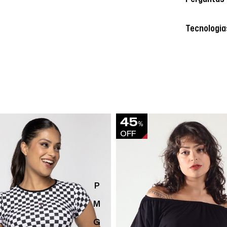
Tecnologia
45
%
OFF
P
M
G