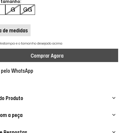
o tamanho:
M
G
GG
a de medidas
r/estampa e o tamanho desejado acima
Comprar Agora
 pelo WhatsApp
do Produto
com a peça
 e Respostas