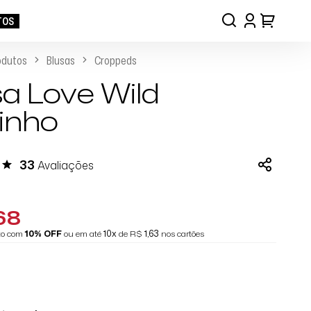
TOS
odutos
Blusas
Croppeds
sa Love Wild
inho
33
Avaliações
68
eto com
10% OFF
ou em até
10x
de R$
1,63
nos cartões