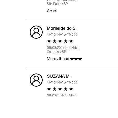
São Paulo / SP
Amei
Marileide da S.
Comprador Verificado
09/03/2025 às 08h52
Cajamar / SP
Maravilhosa ❤️❤️❤️
SUZANA M.
Comprador Verificado
06/02/2025 às 14h51
Louveira / SP
Linda, tecido bom.