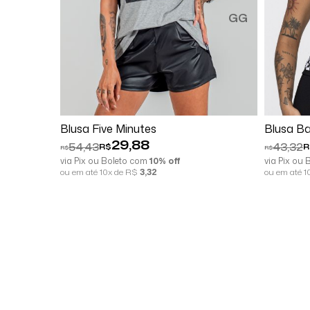
GG
Comprar
Blusa Five Minutes
Blusa B
29,88
54,43
43,32
R$
R
R$
R$
via Pix ou Boleto com
10% off
via Pix ou
ou em até 10x de R$
3,32
ou em até 