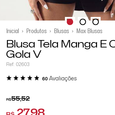
Inicial
Produtos
Blusas
Max Blusas
Blusa Tela Manga E 
Gola V
Ref.: 02603
Avaliações
60
55,52
R$
27,98
R$