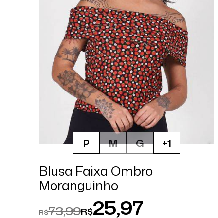
P
M
G
+1
Blusa Faixa Ombro
Moranguinho
25,97
73,99
R$
R$