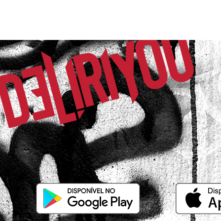
Comprador Verificado
24/11/2025 às 19h01
Rio de Janeiro / RJ
Essa eu amo demais, super confortável
Nathalia M.
Comprador Verificado
11/03/2026 às 03h50
Rio de Janeiro / RJ
Excelente caimento, confortável, e te
qualidade. Amei cada detalhe!;)