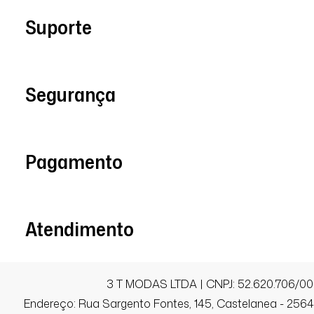
Suporte
Anna L.
Comprador Verificado
Segurança
13/10/2025 às 10h52
São Paulo / SP
Pagamento
Linda.
Atendimento
Sandra R.
Comprador Verificado
3 T MODAS LTDA | CNPJ: 52.620.706/00
19/09/2025 às 07h32
Endereço: Rua Sargento Fontes, 145, Castelanea - 25640
São Paulo / SP