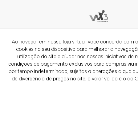
Eu amei demais! É perfeita!! Tecido m
confortável!
Ver Mais Avaliações
Ao navegar em nossa loja virtual, você concorda co
cookies no seu dispositivo para melhorar a navegação 
utilização do site e ajudar nas nossas iniciativas de 
condições de pagamento exclusivos para compras via int
por tempo indeterminado, sujeitas a alterações a qual
de divergência de preços no site, o valor válido é o do