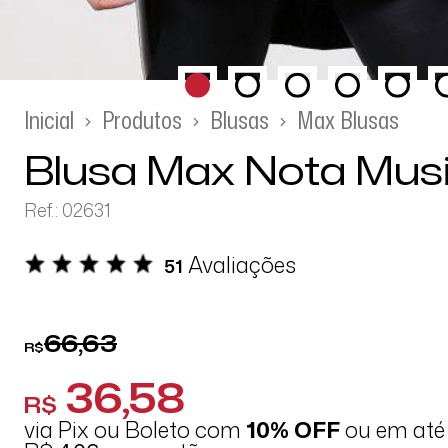
Inicial
Produtos
Blusas
Max Blusas
Blusa Max Nota Musi
Ref.: 02631
Avaliações
51
66,63
R$
36,58
R$
via Pix ou Boleto com
10% OFF
ou em at