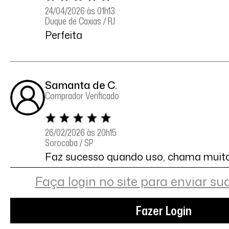
24/04/2026 às 01h13
Duque de Caxias / RJ
Perfeita
Samanta de C.
Comprador Verificado
26/02/2026 às 20h15
Sorocaba / SP
Faz sucesso quando uso, chama muita
detalhe das correntes é lindo. Perfeita
peças da deliriyou❤️
Faça login no site para enviar su
Fazer Login
Paula F.