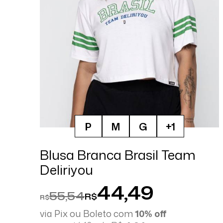
P
M
G
+1
Blusa Branca Brasil Team
Deliriyou
44,49
55,54
R$
R$
via Pix ou Boleto com
10% off