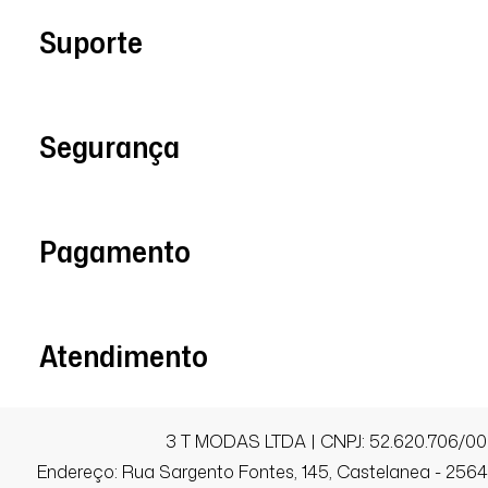
Suporte
Márcia C.
Comprador Verificado
Segurança
20/09/2025 às 08h51
Belo Horizonte / MG
Lindo
Pagamento
Danielle B.
Comprador Verificado
Atendimento
19/09/2025 às 16h16
Recife / PE
3 T MODAS LTDA | CNPJ: 52.620.706/00
Vestido é exatamente como na foto, p
Endereço: Rua Sargento Fontes, 145, Castelanea - 25640