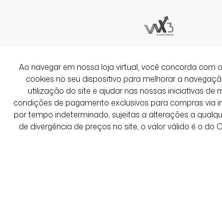
eu me perdi no tamanho, deveria ter p
1,64m e 79k ficou grande, porém usar
kkkkk
Ver Mais Avaliações
Ao navegar em nossa loja virtual, você concorda co
cookies no seu dispositivo para melhorar a navegação 
utilização do site e ajudar nas nossas iniciativas de 
condições de pagamento exclusivos para compras via int
por tempo indeterminado, sujeitas a alterações a qual
de divergência de preços no site, o valor válido é o do