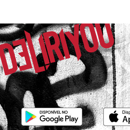
25/10/2025 às 10h25
São Paulo / SP
Amei , ficou lindo ,maravilhoso
G.
Comprador Verificado
16/10/2025 às 18h31
São Paulo / SP
O vestido é maravilhoso, fica lindo, eleg
vontade com ele, tecido bom, cheiroso…
quilos, sutiã 44/46 pedi o M e ficou ót