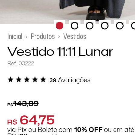
Inicial
Produtos
Vestidos
Vestido 11:11 Lunar
Ref.: 03222
Avaliações
39
143,89
R$
64,75
R$
via Pix ou Boleto com
10% OFF
ou em at