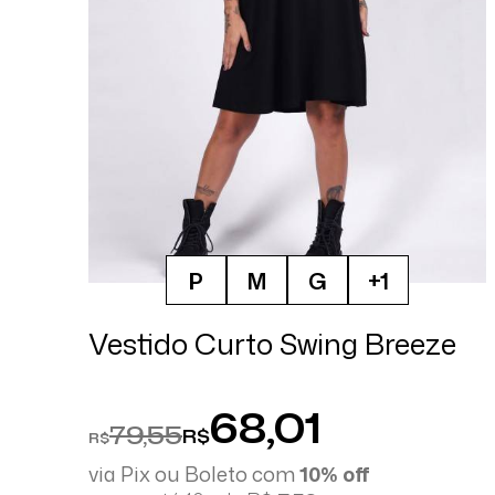
P
M
G
+1
Vestido Curto Swing Breeze
68,01
79,55
R$
R$
via Pix ou Boleto com
10% off