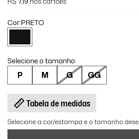
R$
7,19
nos cartões
Cor:
PRETO
Selecione o tamanho:
P
M
G
GG
Tabela de medidas
Selecione a cor/estampa e o tamanho des