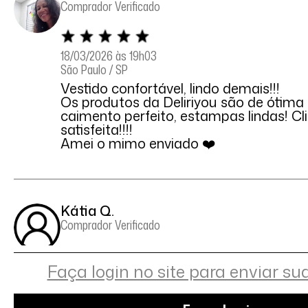
Comprador Verificado
18/03/2026 às 19h03
São Paulo / SP
Vestido confortável, lindo demais!!!
Os produtos da Deliriyou são de ótima 
caimento perfeito, estampas lindas! Cl
satisfeita!!!!
Amei o mimo enviado ❤️
Kátia Q.
Comprador Verificado
Faça login no site para enviar su
04/11/2025 às 14h06
São Paulo / SP
Minha mãe q pediu p comprar p ela e g