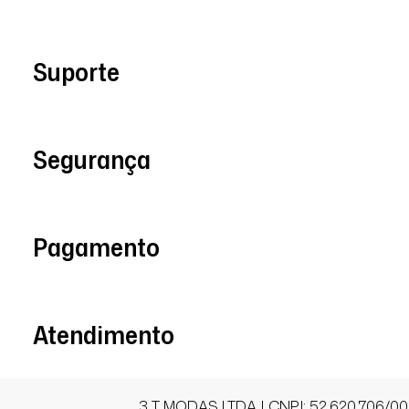
23/01/2026 às 08h59
Ibitinga / SP
Suporte
Apaixonada por ele, muito fresco e con
perfeito conforme a tabela de medidas
Segurança
katiene A.
Comprador Verificado
Pagamento
25/12/2025 às 15h43
Canoas / RS
Tenho 1.60m e 68 kg, peguei o M, ficou 
Atendimento
que eu gosto, não marca nada, o comp
3 T MODAS LTDA | CNPJ: 52.620.706/00