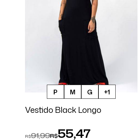
P
M
G
+1
Vestido Black Longo
55,47
91,99
R$
R$