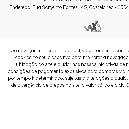
Janyny F.
Endereço: Rua Sargento Fontes, 145, Castelanea - 25640
Comprador Verificado
02/12/2025 às 16h23
Belo Horizonte / MG
Muito lindo e confortável o vestido. Su
Ao navegar em nossa loja virtual, você concorda co
ao(a) cliente se deseja as roupas com 
cookies no seu dispositivo para melhorar a navegação 
pois, elas chegaram com excesso de pe
lavá-las devido ao forte cheiro.
utilização do site e ajudar nas nossas iniciativas de 
condições de pagamento exclusivos para compras via int
por tempo indeterminado, sujeitas a alterações a qual
de divergência de preços no site, o valor válido é o do
Ver Mais Avaliações