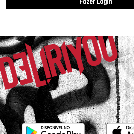
Fazer Login
de quadril largo e magra p ficou ótimo..
VÂNIA M.
Comprador Verificado
20/10/2025 às 15h06
Dois Córregos / SP
Lindo vestido. Super confortável e estil
dia.
ILDA A.
Comprador Verificado