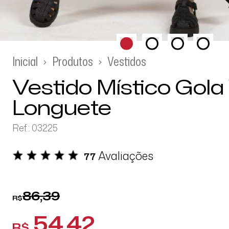
Inicial
Produtos
Vestidos
Vestido Místico Gola
Longuete
Ref.: 03225
Avaliações
77
86,39
R$
54,42
R$