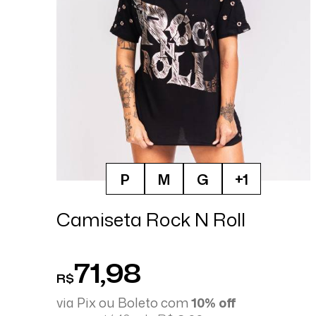
P
M
G
+1
Camiseta Rock N Roll
71,98
R$
via Pix ou Boleto com
10% off