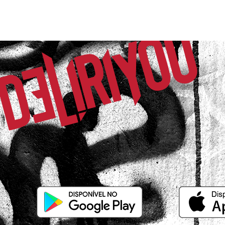
16/02/2026 às 19h33
Betim / MG
Linda,perfeita!
Anna V.
Comprador Verificado
08/10/2025 às 18h27
Porto Alegre / RS
Adorei!!! Perfeita
Rafaela C.