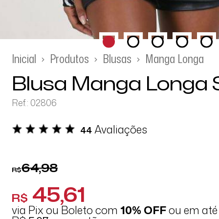
Inicial
Produtos
Blusas
Manga Longa
Blusa Manga Longa S
Ref.: 02806
Avaliações
44
64,98
R$
45,61
R$
via Pix ou Boleto com
10% OFF
ou em at