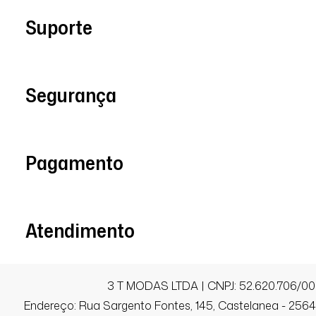
Emmanuelle F.
Suporte
Comprador Verificado
14/12/2025 às 11h10
São Gonçalo / RJ
Segurança
LINDA!
Pagamento
Amanda S A.
Comprador Verificado
Atendimento
11/11/2025 às 12h24
São José do Rio Preto / SP
Ficou perfeito!
3 T MODAS LTDA | CNPJ: 52.620.706/00
Endereço: Rua Sargento Fontes, 145, Castelanea - 25640