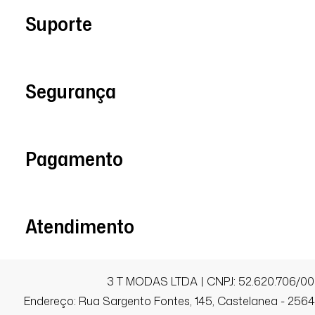
Suporte
09/07/2025 às 17h16
Brasília / DF
lindaaaaaaaaaaaaaaaa!!!! conbina co
blusa mais longa, eu to usando muito
Segurança
Juliana E.
Pagamento
Comprador Verificado
23/06/2025 às 07h41
Atendimento
São Paulo / SP
Estilosa e confortável.
3 T MODAS LTDA | CNPJ: 52.620.706/00
Endereço: Rua Sargento Fontes, 145, Castelanea - 25640
Gisele B.