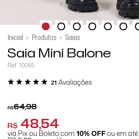
Inicial
Produtos
Saias
Saia Mini Balone
Ref.: 10055
Avaliações
21
64,98
R$
48,54
R$
via Pix ou Boleto com
10% OFF
ou em at