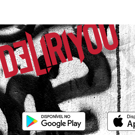
Danielle C A.
Comprador Verificado
18/09/2025 às 22h28
Rio de Janeiro / RJ
Linda e estilosa, tô apaixonada pela m
Ligia P.
Comprador Verificado
01/07/2025 às 16h11
Itabuna / BA
Amei