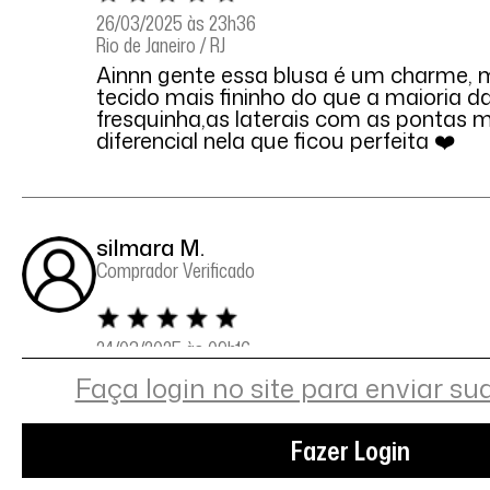
26/03/2025 às 23h36
Rio de Janeiro / RJ
Ainnn gente essa blusa é um charme, 
tecido mais fininho do que a maioria 
fresquinha,as laterais com as pontas 
diferencial nela que ficou perfeita ❤️
silmara M.
Comprador Verificado
24/03/2025 às 09h16
São Vicente / SP
Faça login no site para enviar su
Exatamente como na foto. Muito linda
qualidade!
Fazer Login