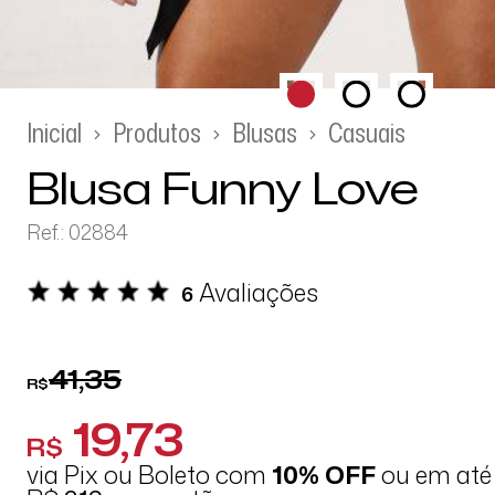
Inicial
Produtos
Blusas
Casuais
Blusa Funny Love
Ref.: 02884
Avaliações
6
41,35
R$
19,73
R$
via Pix ou Boleto com
10% OFF
ou em at