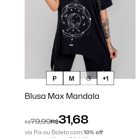
P
M
G
+1
Blusa Max Mandala
31,68
79,99
R$
R$
via Pix ou Boleto com
10% off