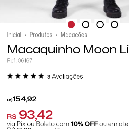
Inicial
Produtos
Macacões
Macaquinho Moon Li
Ref.: 06167
Avaliações
3
154,92
R$
93,42
R$
via Pix ou Boleto com
10% OFF
ou em at