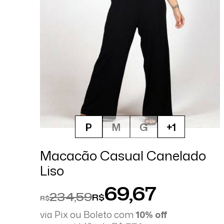
P
M
G
+1
Macacão Casual Canelado
Liso
69,67
234,59
R$
R$
via Pix ou Boleto com
10% off