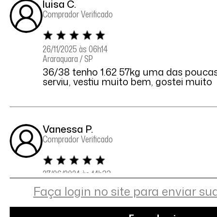
luisa C.
Comprador Verificado
26/11/2025 às 06h14
Araraquara / SP
36/38 tenho 1.62 57kg uma das pouca
serviu, vestiu muito bem, gostei muito
Vanessa P.
Comprador Verificado
27/06/2024 às 14h33
Paraty / RJ
Faça login no site para enviar su
Veste super bem.