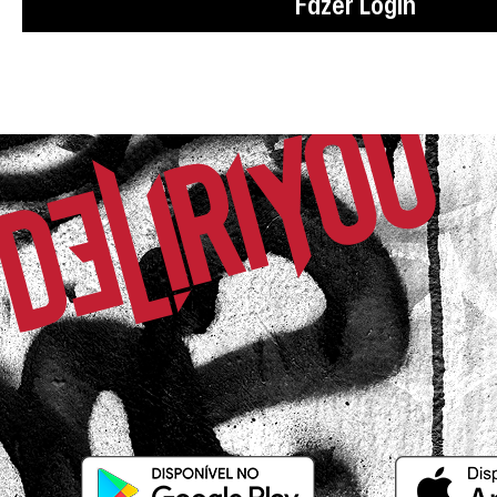
Fazer Login
Jaqueline S P.
Comprador Verificado
18/06/2024 às 11h38
Curitiba / PR
Amei !!! Veste super bem, qualidade ex
Rafaela C.
Comprador Verificado
15/07/2026 às 11h22
São Paulo / SP
Calça maravilhosa!! Eu ameii 🤩