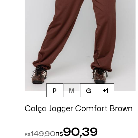
P
M
G
+1
Calça Jogger Comfort Brown
90,39
149,90
R$
R$