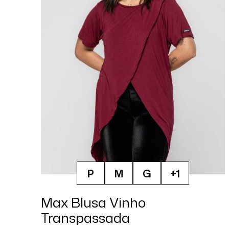
P
M
G
+1
Max Blusa Vinho
Transpassada