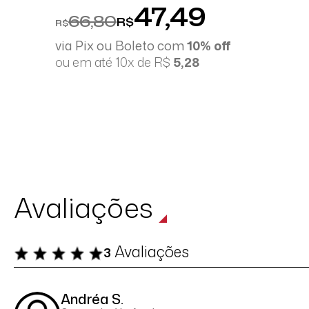
47,49
66,80
R$
R$
via Pix ou Boleto com
10% off
ou em até 10x de R$
5,28
Avaliações
Avaliações
3
Andréa S.