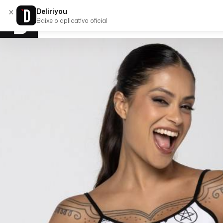
×
Deliriyou
Baixe o aplicativo oficial