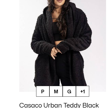
P
M
G
+1
Casaco Urban Teddy Black