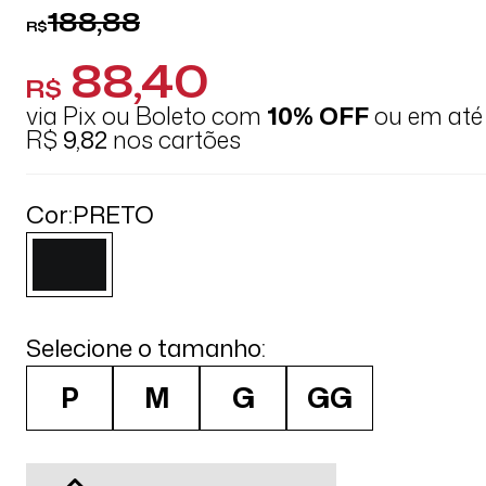
188,88
R$
88,40
R$
via Pix ou Boleto com
10% OFF
ou em at
R$
9,82
nos cartões
Cor:
PRETO
Selecione o tamanho:
P
M
G
GG