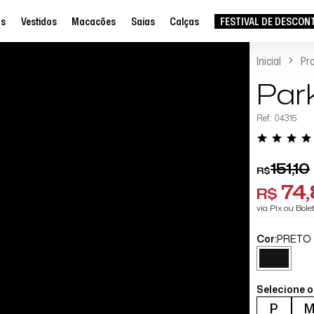
as
Vestidos
Macacões
Saias
Calças
FESTIVAL DE DESCON
Inicial
Pr
Par
Ref.: 04315
151,10
R$
74
R$
via Pix ou Bol
Cor:
PRETO
Selecione 
P