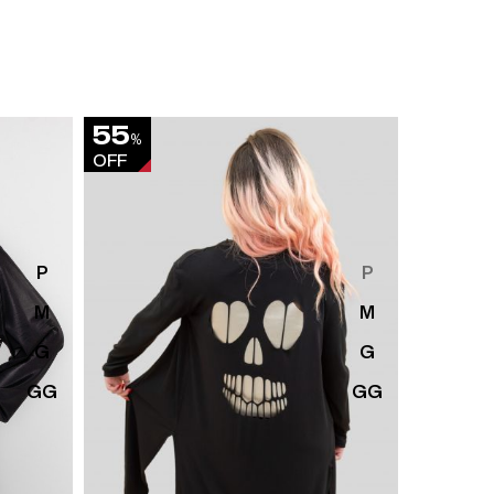
55
45
%
%
OFF
OFF
P
P
M
M
G
G
GG
GG