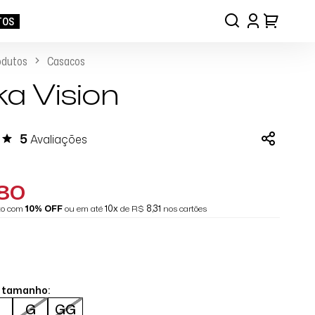
TOS
odutos
Casacos
ka Vision
5
Avaliações
,80
eto com
10% OFF
ou em até
10x
de R$
8,31
nos cartões
o tamanho:
M
G
GG