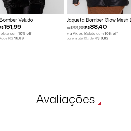
Comprar
Comprar
 Bomber Veludo
Jaqueta Bomber Glow Mesh 
151,99
88,40
188,88
R$
R$
R$
 Boleto com
10% off
via Pix ou Boleto com
10% off
10x de R$
16,89
ou em até 10x de R$
9,82
Avaliações