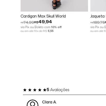
Comprar
Cardigan Max Skull World
Jaqueta
49,94
74,99
189,75
R$
R$
R$
via Pix ou Boleto com
10% off
via Pix ou
ou em até 10x de R$
5,55
ou em até 
5
Avaliações
Clara A.