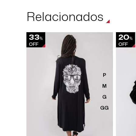
Relacionados
33
20
%
%
OFF
OFF
P
M
G
GG