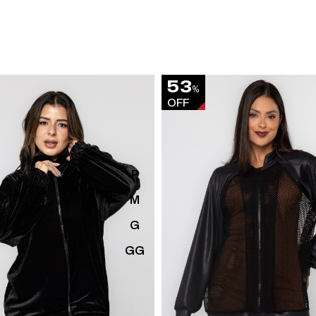
53
%
OFF
P
M
G
GG