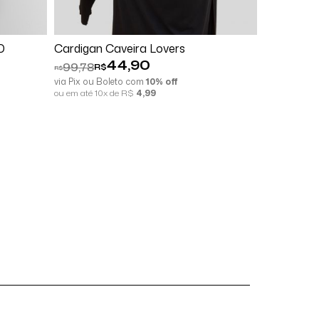
Comprar
D
Cardigan Caveira Lovers
Cardigan 
44,90
99,78
177,77
R$
R
R$
R$
via Pix ou Boleto com
10% off
via Pix ou B
ou em até 10x de R$
4,99
ou em até 10