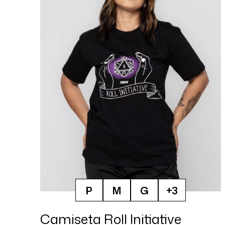
P
M
G
+3
Camiseta Roll Initiative