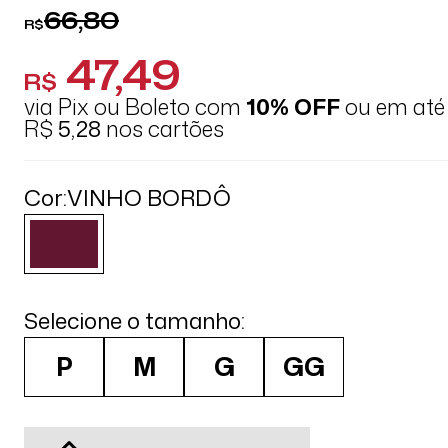
66,80
R$
47,49
R$
via Pix ou Boleto com
10% OFF
ou em at
R$
5,28
nos cartões
Cor:
VINHO BORDÔ
Selecione o tamanho:
P
M
G
GG