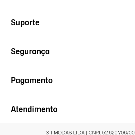
16/06/2026 às 07h52
São Paulo / SP
Suporte
Amei o casaco,!
Quero as outras cores...😁
Segurança
Bianca De A.
Comprador Verificado
Pagamento
12/06/2026 às 19h57
Rio de Janeiro / RJ
Sou muito fã! Super recomendo!!!
Atendimento
3 T MODAS LTDA | CNPJ: 52.620.706/00