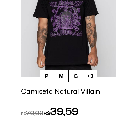
P
M
G
+3
Camiseta Natural Villain
39,59
79,99
R$
R$