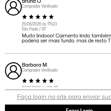
Bruna O.
Comprador Verificado
25/06/2026 às 17h23
São Paulo / SP
Muito lindooo! Caimento lindo também
poderia ser mais fundo, mas de resto
Barbara M.
Comprador Verificado
22/06/2026 às 20h47
São Paulo / SP
Faça login no site para enviar su
Lindo e bem quentinho
Fazer Login