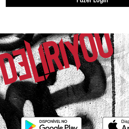
Francine T.
Comprador Verificado
17/06/2026 às 12h14
Porto Alegre / RS
Muito bom ótima qualidade bem quent
grande
Nadia R.
Comprador Verificado
17/06/2026 às 06h34
Curitiba / PR