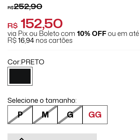
252,90
R$
152,50
R$
via Pix ou Boleto com
10% OFF
ou em at
R$
16,94
nos cartões
Cor:
PRETO
Selecione o tamanho:
P
M
G
GG