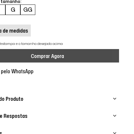
o tamanho:
M
G
GG
a de medidas
r/estampa e o tamanho desejado acima
Comprar Agora
 pelo WhatsApp
do Produto
 e Respostas
s