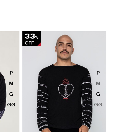
33
20
%
%
OFF
OFF
P
P
M
M
G
G
GG
GG