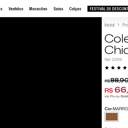
as
Vestidos
Macacões
Saias
Calças
FESTIVAL DE DESCON
Inicial
Pr
Col
Chi
Ref.: 02974
88,9
R$
66,
R$
via Pix ou Bol
Cor:
MARR