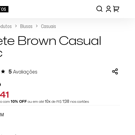
TOS
odutos
Blusas
Casuais
ete Brown Casual
c
5
Avaliações
0
41
eto com
10% OFF
ou em até
10x
de R$
7,38
nos cartões
OM