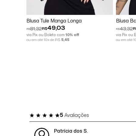
Comprar
Blusa Tule Manga Longa
Blusa Ba
49,03
81,32
43,32
R$
R
R$
R$
via Pix ou Boleto com
10% off
via Pix ou
ou em até 10x de R$
5,45
ou em até 
5
Avaliações
Patrícia dos S.