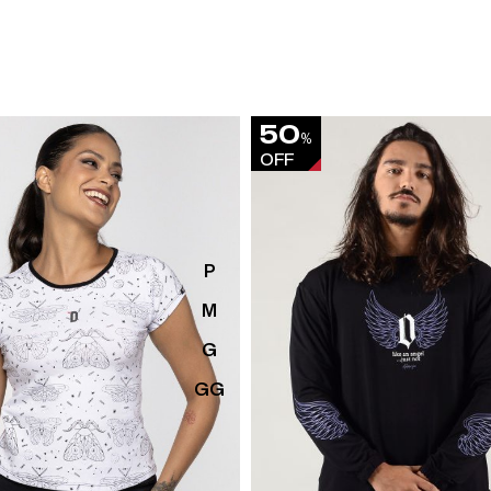
50
%
OFF
P
M
G
GG