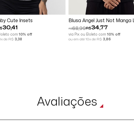
Comprar
Comprar
by Cute Insets
Blusa Angel Just Not Manga
30,41
34,77
68,99
$
R$
R$
 Boleto com
10% off
via Pix ou Boleto com
10% off
10x de R$
3,38
ou em até 10x de R$
3,86
Avaliações