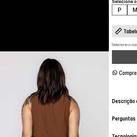
Selecione 
P
Tabel
Selecione a co
Compre
Descrição 
Perguntas
Tecnologia