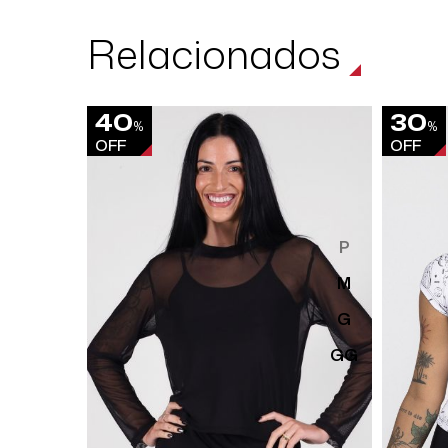
Relacionados
40
30
%
%
OFF
OFF
P
M
G
GG