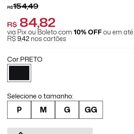
154,49
R$
84,82
R$
via Pix ou Boleto com
10% OFF
ou em at
R$
9,42
nos cartões
Cor:
PRETO
Selecione o tamanho:
P
M
G
GG