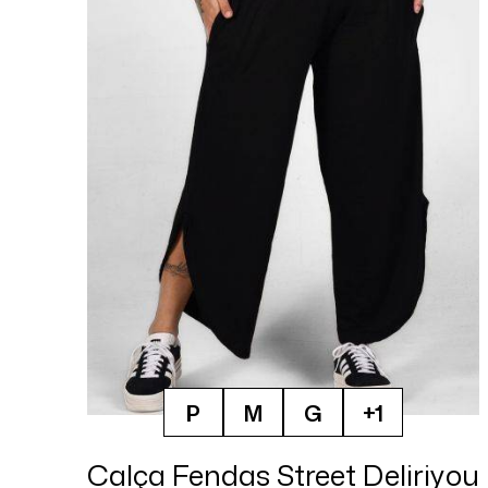
P
M
G
+1
Calça Fendas Street Deliriyou