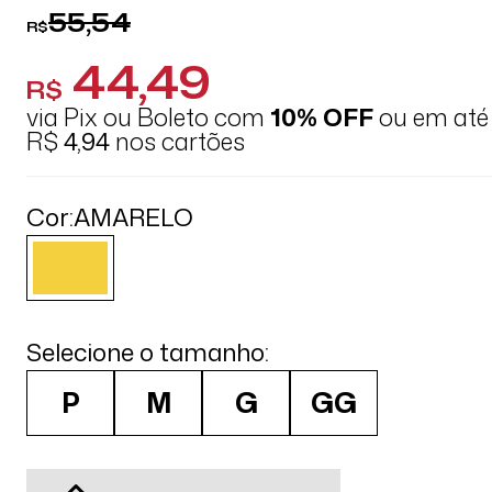
55,54
R$
44,49
R$
via Pix ou Boleto com
10% OFF
ou em at
R$
4,94
nos cartões
Cor:
AMARELO
Selecione o tamanho:
P
M
G
GG