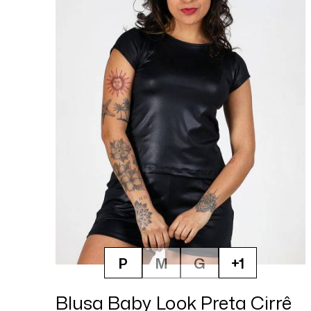
P
M
G
+1
Blusa Baby Look Preta Cirrê