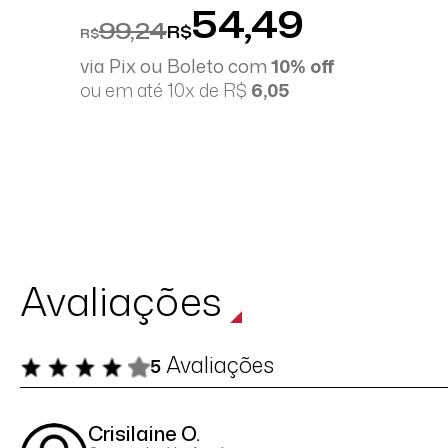
54,49
99,24
R$
R$
via Pix ou Boleto com
10% off
ou em até 10x de R$
6,05
Avaliações
Avaliações
5
Crisilaine O.