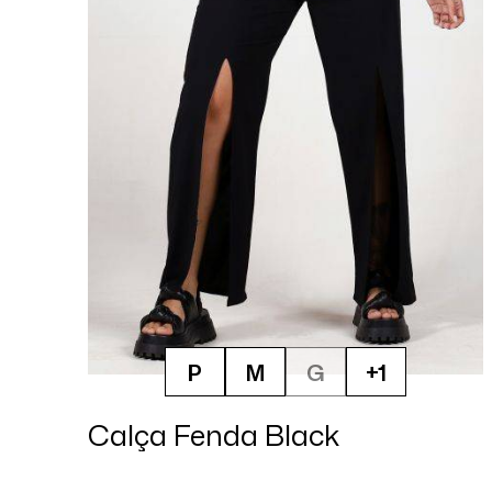
P
M
G
+1
Calça Fenda Black