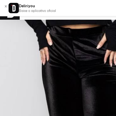
×
Deliriyou
Baixe o aplicativo oficial