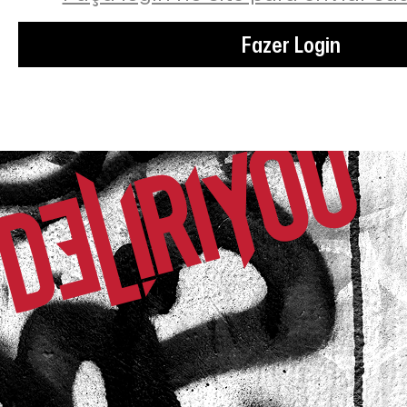
Fazer Login
Thalita F.
Comprador Verificado
04/07/2026 às 11h25
Mauá / SP
Confortável elegante fica perfeita no cor