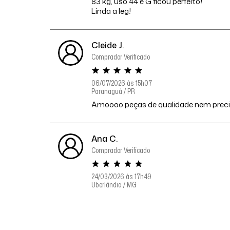
83 kg, uso 44 e G ficou perfeito!
Linda a leg!
Cleide J.
Comprador Verificado
06/07/2026 às 15h07
Paranaguá / PR
Amoooo peças de qualidade nem preci
Ana C.
Comprador Verificado
24/03/2026 às 17h49
Uberlândia / MG
Ótima qualidade e caimento!
Estica bem, não fica transparente…
Simplesmente perfeita!