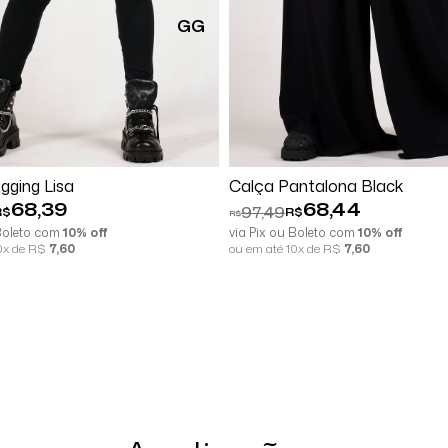
GG
Comprar
Comprar
gging Lisa
Calça Pantalona Black
68,39
68,44
97,49
R$
R$
R$
 Boleto com
10% off
via Pix ou Boleto com
10% off
10x de R$
7,60
ou em até 10x de R$
7,60