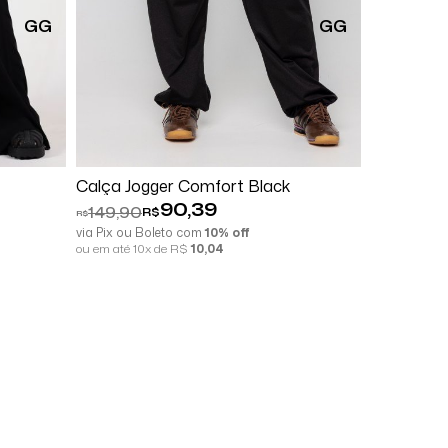
GG
GG
Comprar
Calça Jogger Comfort Black
Calça Pan
90,39
149,90
126,65
R$
R
R$
R$
via Pix ou Boleto com
10% off
via Pix ou B
ou em até 10x de R$
10,04
ou em até 10