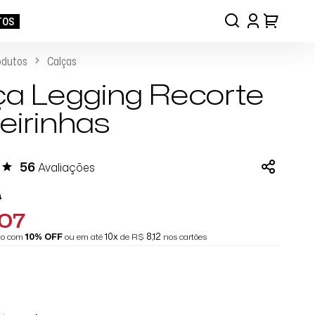
TOS
odutos
Calças
ça Legging Recorte
eirinhas
56
Avaliações
9
,07
eto com
10% OFF
ou em até
10x
de R$
8,12
nos cartões