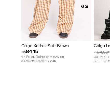
GG
Comprar
Calça Xadrez Soft Brown
Calça Le
84,15
94,99
R$
R$
via Pix ou Boleto com
10% off
via Pix ou
ou em até 10x de R$
9,35
ou em até 