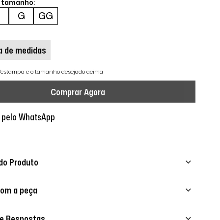
o tamanho:
M
G
GG
a de medidas
r/estampa e o tamanho desejado acima
Comprar Agora
 pelo WhatsApp
do Produto
com a peça
 e Respostas