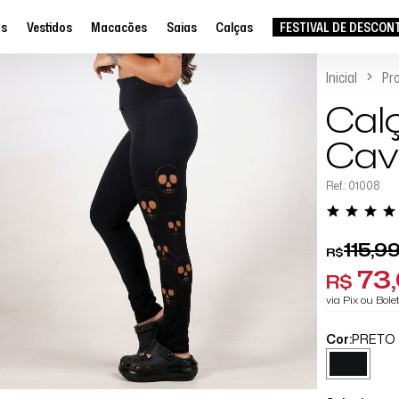
as
Vestidos
Macacões
Saias
Calças
FESTIVAL DE DESCON
Inicial
Pr
Cal
Cav
Ref.: 01008
115,9
R$
73
R$
via Pix ou Bol
Cor:
PRETO