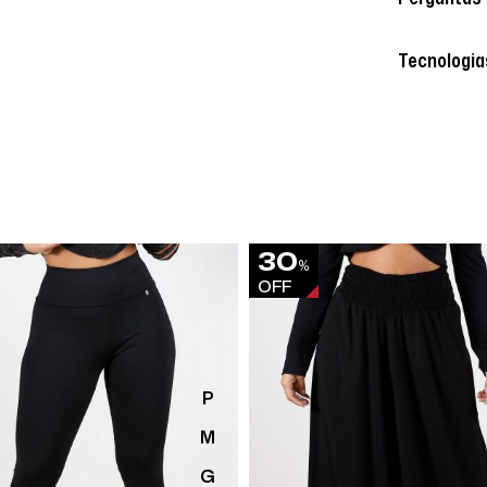
Tecnologia
30
%
OFF
P
M
G