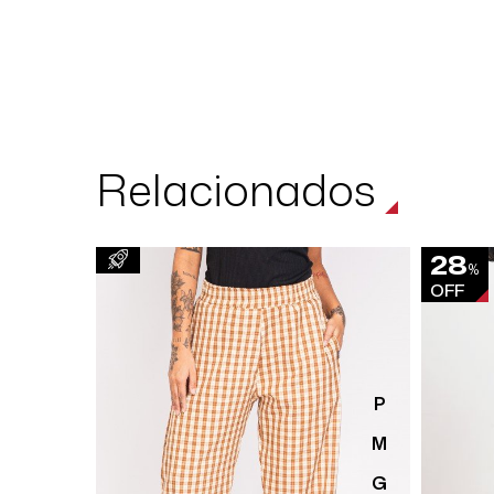
Relacionados
28
%
OFF
P
M
G