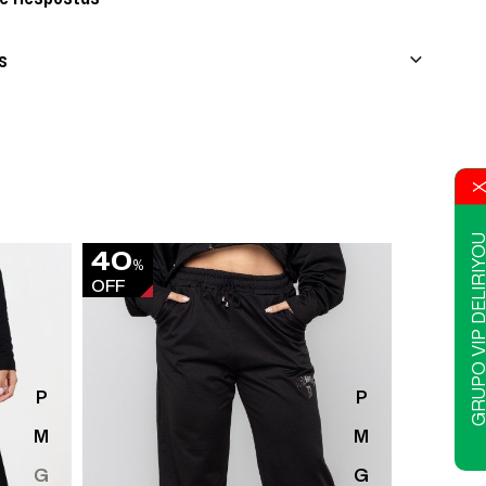
s
GRUPO VIP DELIR
40
46
%
%
OFF
OFF
P
P
M
M
G
G