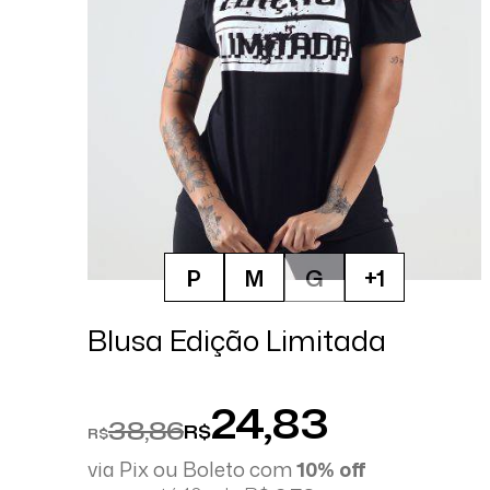
P
M
G
+1
Blusa Edição Limitada
24,83
38,86
R$
R$
via Pix ou Boleto com
10% off