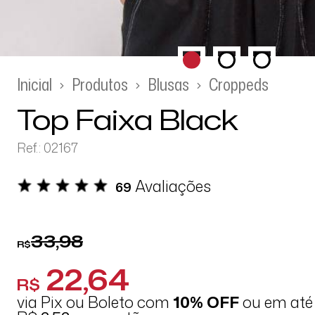
Inicial
Produtos
Blusas
Croppeds
Top Faixa Black
Ref.: 02167
Avaliações
69
33,98
R$
22,64
R$
via Pix ou Boleto com
10% OFF
ou em at