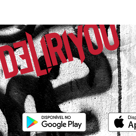
07/04/2026 às 18h02
Rio de Janeiro / RJ
.
Claudia F.
Comprador Verificado
18/02/2026 às 14h00
São Paulo / SP
Amowwww