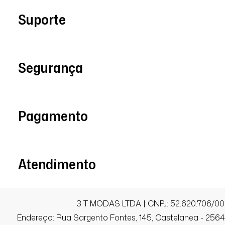
Suporte
Maria D.
Comprador Verificado
13/05/2026 às 06h29
Segurança
Montes Claros / MG
Maravilhoso!
Pagamento
Marcela M.
Comprador Verificado
Atendimento
10/03/2026 às 20h52
Jundiaí / SP
3 T MODAS LTDA | CNPJ: 52.620.706/00
Ótima para usar embaixo de outras peças
Endereço: Rua Sargento Fontes, 145, Castelanea - 25640