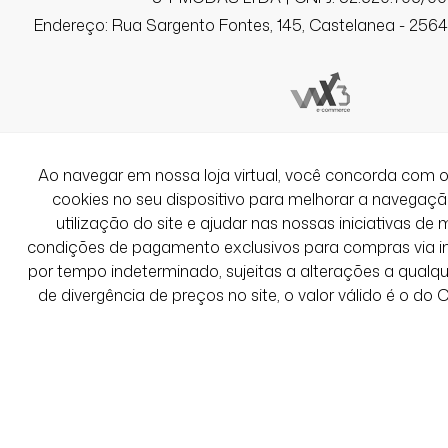
Estava namorando essa blusa faz um 
consegui comprar, muito linda 😍
Endereço: Rua Sargento Fontes, 145, Castelanea - 25640
Fernanda S.
Comprador Verificado
Ao navegar em nossa loja virtual, você concorda co
cookies no seu dispositivo para melhorar a navegação 
12/01/2026 às 09h30
utilização do site e ajudar nas nossas iniciativas de 
Porto Alegre / RS
condições de pagamento exclusivos para compras via int
A mais perfeita que já comprei da Delir
por tempo indeterminado, sujeitas a alterações a qual
muito gostoso e estampa linda. Segui 
de divergência de preços no site, o valor válido é o do
medidas e serviu direitinho.
Ver Mais Avaliações