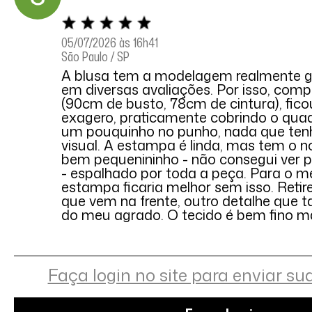
05/07/2026 às 16h41
São Paulo / SP
A blusa tem a modelagem realmente g
em diversas avaliações. Por isso, compr
(90cm de busto, 78cm de cintura), fico
exagero, praticamente cobrindo o quad
um pouquinho no punho, nada que tenh
visual. A estampa é linda, mas tem o n
bem pequenininho - não consegui ver pe
- espalhado por toda a peça. Para o m
estampa ficaria melhor sem isso. Retir
que vem na frente, outro detalhe que
do meu agrado. O tecido é bem fino m
Faça login no site para enviar su
Carolina R.
Comprador Verificado