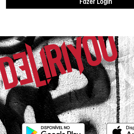
Fazer Login
01/03/2026 às 06h55
Pouso Alegre / MG
Perfeita! Tamanho ótimo, comprida e so
Bárbara B.
Comprador Verificado
25/02/2026 às 20h07
Juazeiro do Norte / CE
achei ela bem bonitinha, pedi P, e já é 
Raffaela D.