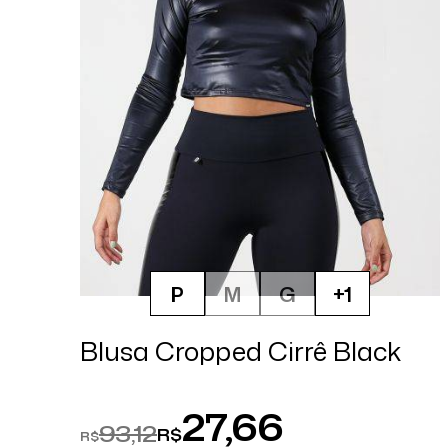
P
M
G
+1
Blusa Cropped Cirrê Black
27,66
93,12
R$
R$