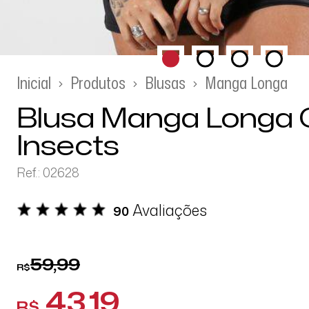
Inicial
Produtos
Blusas
Manga Longa
Blusa Manga Longa 
Insects
Ref.: 02628
Avaliações
90
59,99
R$
43,19
R$