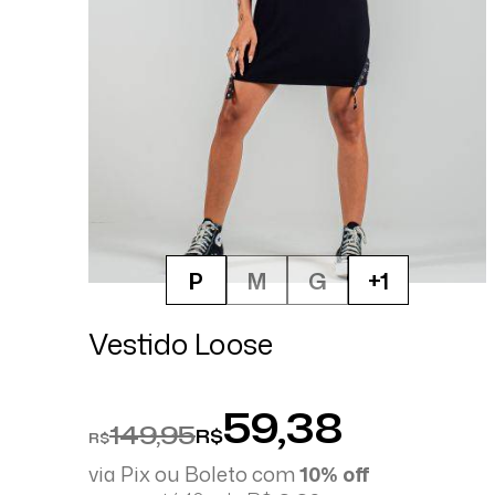
P
M
G
+1
Vestido Loose
59,38
149,95
R$
R$
via Pix ou Boleto com
10% off