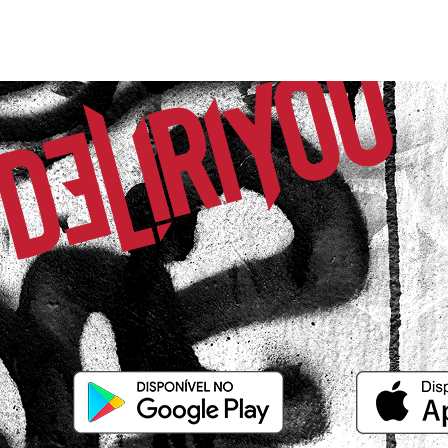
Akemi T.
Comprador Verificado
10/05/2026 às 19h46
Itaguaí / RJ
Lindo, estiloso e confortável.
Maria L.
Comprador Verificado
28/03/2026 às 06h50
Santos / SP
Gostei muito