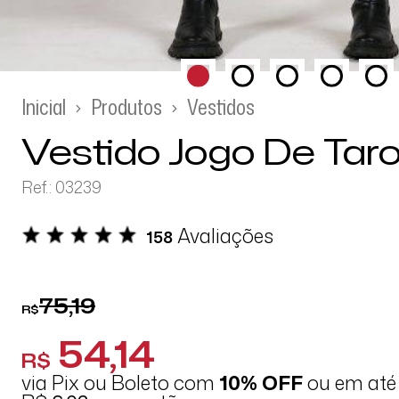
Inicial
Produtos
Vestidos
Vestido Jogo De Taro
Ref.: 03239
Avaliações
158
75,19
R$
54,14
R$
via Pix ou Boleto com
10% OFF
ou em at