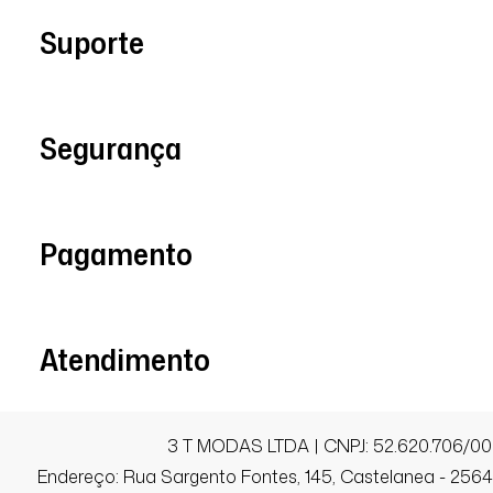
Roupas lindas e maravilhosas
Suporte
Emmanuelli L.
Segurança
Comprador Verificado
08/07/2026 às 08h05
Pagamento
São Mateus / ES
Amei! Delícia de vestido! Modelo graci
83 kg e G ficou top.
Atendimento
Tatiane M.
Comprador Verificado
3 T MODAS LTDA | CNPJ: 52.620.706/00
Endereço: Rua Sargento Fontes, 145, Castelanea - 25640