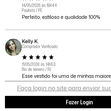
14/05/2026 às 16h44
Paulista / PE
Perfeito, estiloso e qualidade 100%
Kelly K.
Comprador Verificado
11/05/2026 às 14h53
Rio de Janeiro / RJ
Esse vestido foi uma de minhas maiore
recente. Tô gag até agora com o caim
vestido! O famoso termo "sexy sem ser
Faça login no site para enviar su
tamanho "P" para medidas de 90cm de
cintura, 103cm de quadril e 1,63m de a
ficou excelente. Vale cada centavo!
Fazer Login