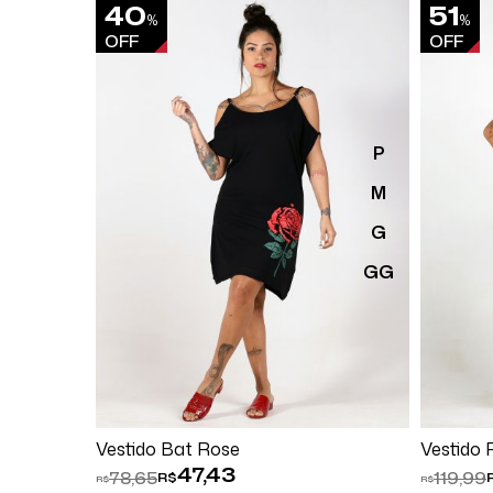
40
51
%
%
OFF
OFF
P
M
G
GG
Comprar
Vestido Bat Rose
Vestido 
47,43
78,65
119,99
R$
R$
R$