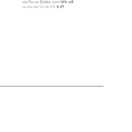
via Pix ou Boleto com
10% off
via Pix ou B
ou em até 10x de R$
4,37
ou em até 10