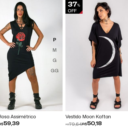
37
%
OFF
P
M
G
GG
Comprar
Comprar
Rosa Assimétrico
Vestido Moon Kaftan
59,39
50,18
79,64
R$
R$
R$