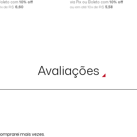
 Boleto com
10% off
via Pix ou Boleto com
10% off
10x de R$
6,60
ou em até 10x de R$
5,58
Avaliações
 comprarei mais vezes.