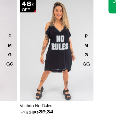
48
28
%
%
OFF
OFF
P
P
M
M
G
G
GG
GG
Comprar
Vestido No Rules
Vestido An
39,34
75,36
79,56
R$
R$
R$
R$