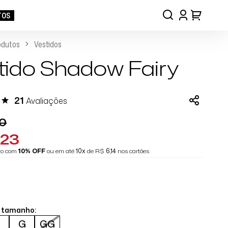
TOS
odutos
Vestidos
tido Shadow Fairy
21
Avaliações
60
,23
eto com
10% OFF
ou em até
10x
de R$
6,14
nos cartões
o tamanho:
M
G
GG