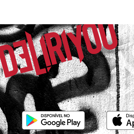
Comprador Verificado
09/10/2025 às 09h09
Rio de Janeiro / RJ
Amei o vestido!
Fernanda G.
Comprador Verificado
11/07/2025 às 06h14
Salvador / BA
Lindo e de qualidade