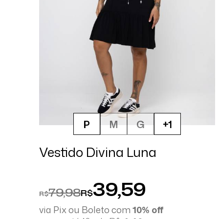
P
M
G
+1
Vestido Divina Luna
39,59
79,98
R$
R$
via Pix ou Boleto com
10% off