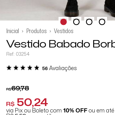
Inicial
Produtos
Vestidos
Vestido Babado Bor
Ref.: 03254
Avaliações
56
69,78
R$
50,24
R$
via Pix ou Boleto com
10% OFF
ou em at