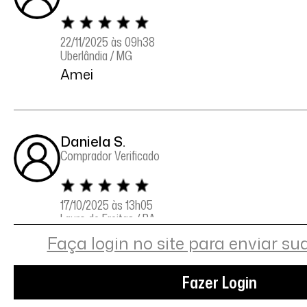
22/11/2025 às 09h38
Uberlândia / MG
Amei
Daniela S.
Comprador Verificado
17/10/2025 às 13h05
Lauro de Freitas / BA
Adorei 💙
Faça login no site para enviar su
Fazer Login
Denize da S.