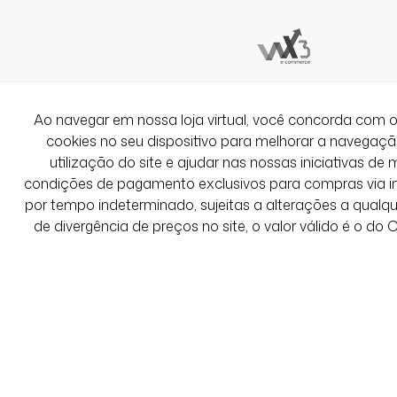
Ficou lindo, a estampa emborrachada é
Rejuveneceu meu corpo.
Ver Mais Avaliações
Ao navegar em nossa loja virtual, você concorda co
cookies no seu dispositivo para melhorar a navegação 
utilização do site e ajudar nas nossas iniciativas de 
condições de pagamento exclusivos para compras via int
por tempo indeterminado, sujeitas a alterações a qual
de divergência de preços no site, o valor válido é o do