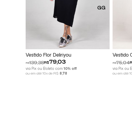
GG
Comprar
Vestido Flor Deliriyou
Vestido 
79,03
139,38
75,04
R$
R$
R$
via Pix ou Boleto com
10% off
via Pix ou
ou em até 10x de R$
8,78
ou em até 