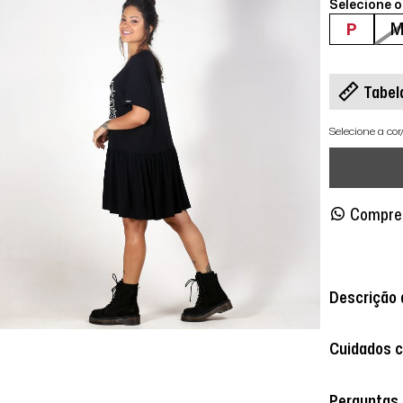
Selecione 
P
Tabel
Selecione a co
Compre
Descrição 
Cuidados 
Perguntas