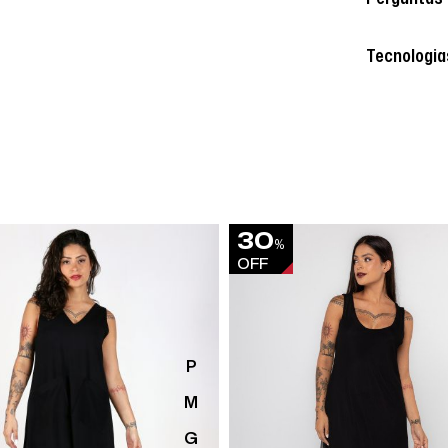
Tecnologia
30
%
OFF
P
M
G