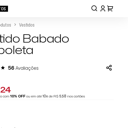
TOS
odutos
Vestidos
tido Babado
boleta
56
Avaliações
,24
eto com
10% OFF
ou em até
10x
de R$
5,58
nos cartões