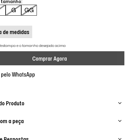
o tamanho:
M
G
GG
a de medidas
r/estampa e o tamanho desejado acima
Comprar Agora
 pelo WhatsApp
do Produto
com a peça
 e Respostas