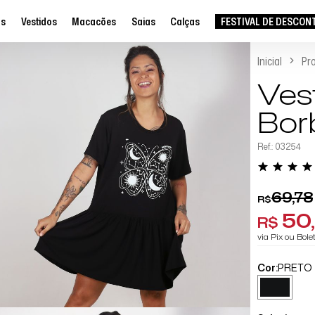
as
Vestidos
Macacões
Saias
Calças
FESTIVAL DE DESCON
Inicial
Pr
Ves
Bor
Ref.: 03254
69,78
R$
50
R$
via Pix ou Bol
Cor:
PRETO