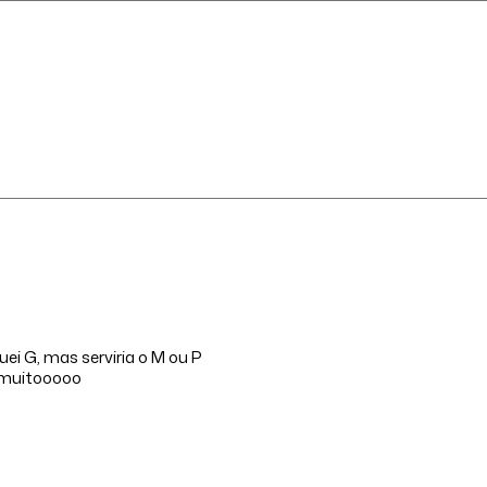
ei G, mas serviria o M ou P
r muitooooo