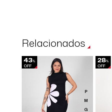
Relacionados
43
28
%
%
OFF
OFF
P
M
G