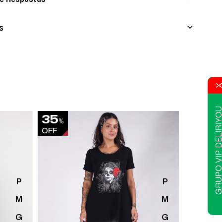
s
GRUPO VIP DELIR
35
50
%
%
OFF
OFF
P
P
M
M
G
G