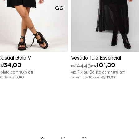
GG
Comprar
Comprar
Casual Gola V
Vestido Tule Essencial
54,03
101,39
144,43
R$
R$
R$
 Boleto com
10% off
via Pix ou Boleto com
10% off
10x de R$
6,00
ou em até 10x de R$
11,27