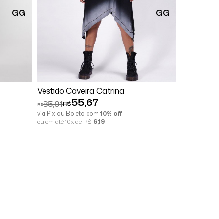
GG
GG
Comprar
Vestido Caveira Catrina
Vestido Yi
55,67
85,91
118,30
R$
R$
R$
R$
via Pix ou Boleto com
10% off
via Pix ou B
ou em até 10x de R$
6,19
ou em até 10