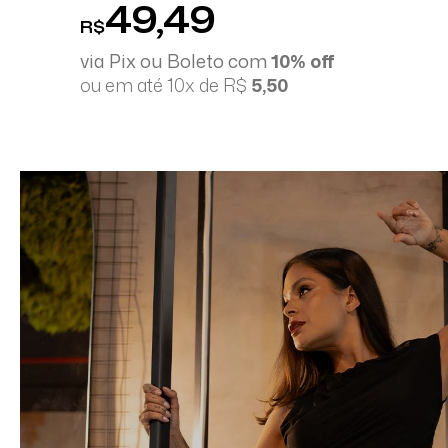
49,49
R$
via Pix ou Boleto com
10% off
ou em até 10x de R$
5,50