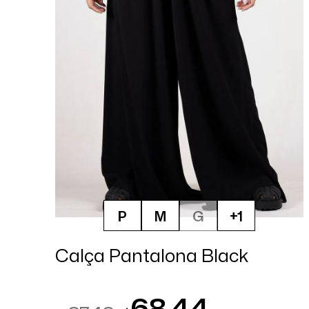
P
M
G
+1
Calça Pantalona Black
68,44