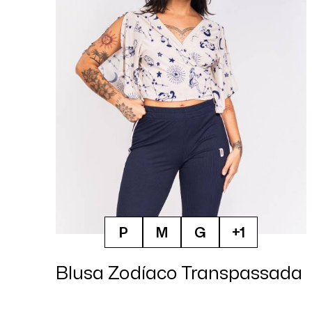
P
M
G
+1
Blusa Zodíaco Transpassada