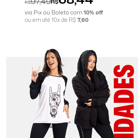
97,49
R$
R$
via Pix ou Boleto com
10% off
ou em até 10x de R$
7,60