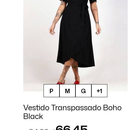
P
M
G
+1
Vestido Transpassado Boho
Black
66,45