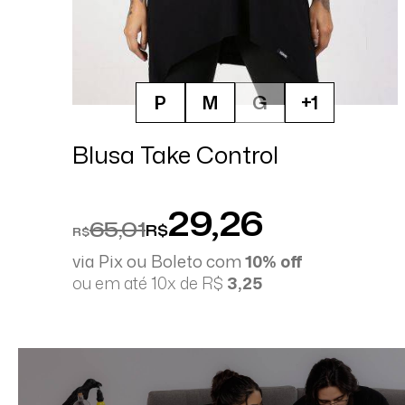
P
M
G
+1
Blusa Take Control
29,26
65,01
R$
R$
via Pix ou Boleto com
10% off
ou em até 10x de R$
3,25