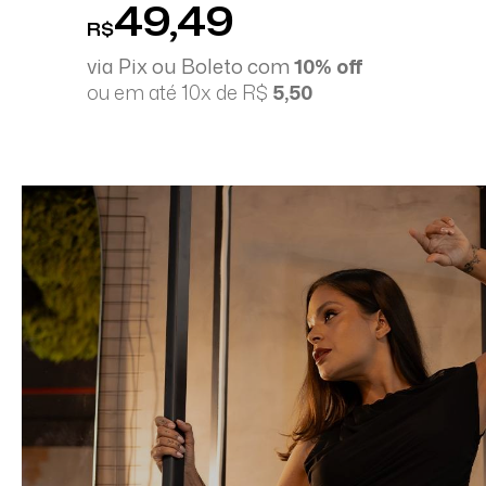
49,49
R$
via Pix ou Boleto com
10% off
ou em até 10x de R$
5,50