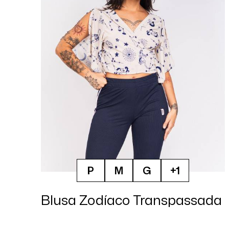
P
M
G
+1
Blusa Zodíaco Transpassada