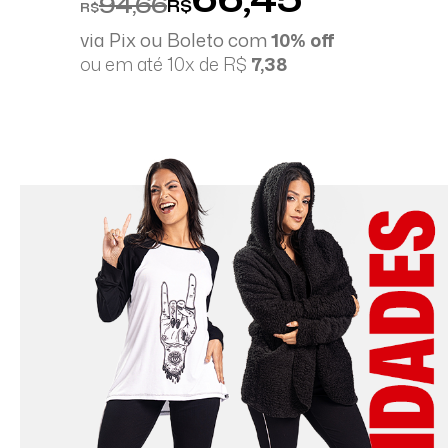
94,66
R$
R$
via Pix ou Boleto com
10% off
ou em até 10x de R$
7,38