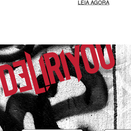
3 T MODAS LTDA | CNPJ: 52.620.706/00
Endereço: Rua Sargento Fontes, 145, Castelanea - 25640
Ao navegar em nossa loja virtual, você concorda co
cookies no seu dispositivo para melhorar a navegação 
utilização do site e ajudar nas nossas iniciativas de 
condições de pagamento exclusivos para compras via int
por tempo indeterminado, sujeitas a alterações a qual
de divergência de preços no site, o valor válido é o do