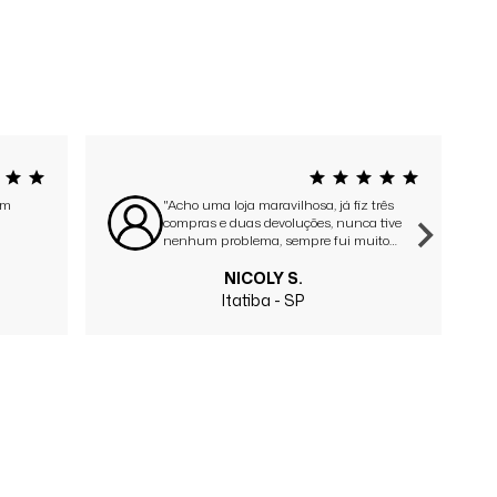
em
"Acho uma loja maravilhosa, já fiz três
compras e duas devoluções, nunca tive
nenhum problema, sempre fui muito
bem atend..."
NICOLY S.
Itatiba - SP