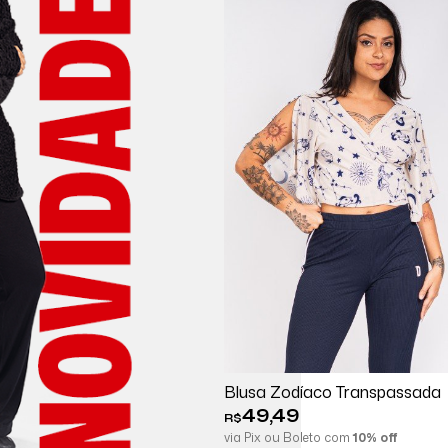
Comprar
Espi
Blusa Zodíaco Transpassada
49,49
R$
via Pix ou Boleto com
10% off