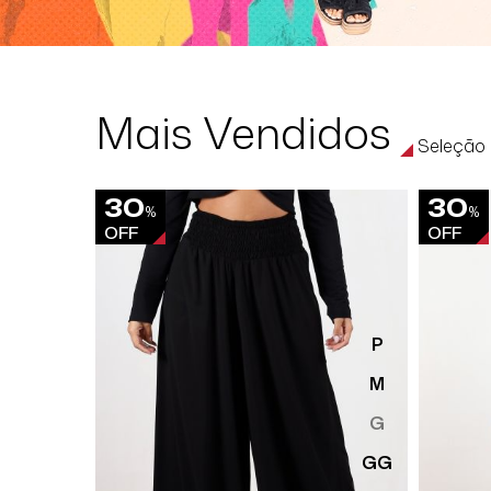
Mais Vendidos
Seleção 
30
30
%
%
OFF
OFF
P
M
G
GG