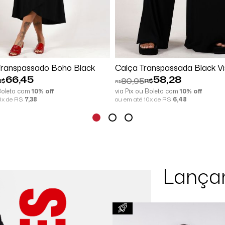
mprar
Espiar
Comprar
Espi
Transpassado Boho Black
Calça Transpassada Black V
66,45
58,28
80,95
R$
R$
R$
 Boleto com
10% off
via Pix ou Boleto com
10% off
10x de R$
7,38
ou em até 10x de R$
6,48
Lança