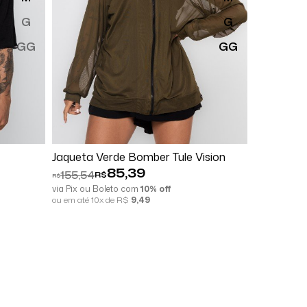
G
G
GG
GG
ar
Comprar
Espiar
Com
Jaqueta Verde Bomber Tule Vision
Blusa Bot
85,39
155,54
74,69
R$
R$
R$
R$
via Pix ou Boleto com
10% off
via Pix ou B
ou em até 10x de R$
9,49
ou em até 10