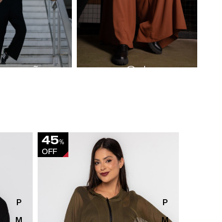
acacões
Calças
45
40
%
%
OFF
OFF
P
P
M
M