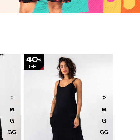
40
65
%
%
OFF
OFF
P
P
M
M
G
G
GG
GG