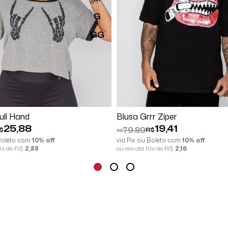
G
GG
mprar
Espiar
Comprar
Espi
ull Hand
Blusa Grrr Zíper
25,88
19,41
79,89
$
R$
R$
 Boleto com
10% off
via Pix ou Boleto com
10% off
10x de R$
2,88
ou em até 10x de R$
2,16