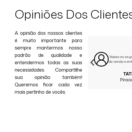
Opiniões Dos Cliente
A opinião dos nossos clientes
é muito importante para
sempre mantermos nosso
padrão de qualidade e
"Ótimo atendimento! E produtos de
"Adoro as roup
qualidade!"
de venda e ent
entendermos todas as suas
necessidades. Compartilhe
CARLA O.
TAT
sua opinião também!
Embu das Artes - SP
Pirac
Queremos ficar cada vez
mais pertinho de vocês.