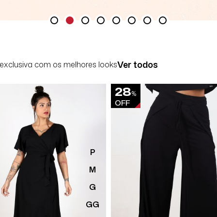
Ver todos
exclusiva com os melhores looks
28
%
OFF
P
M
G
GG