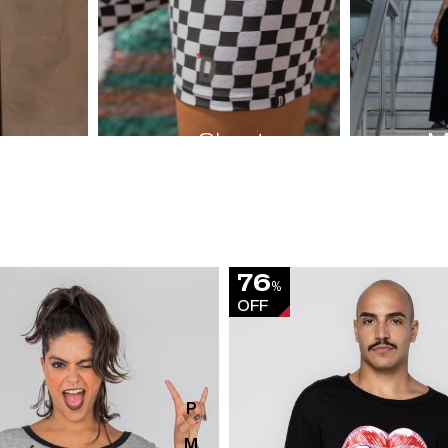
Shorts
M
76
%
OFF
P
M