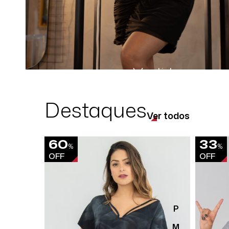
Vestidos
Destaques
Ver todos
60
33
%
%
OFF
OFF
P
M