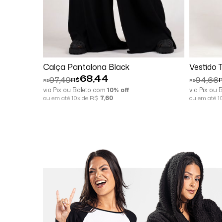
Comprar
Espiar
Co
Calça Pantalona Black
Vestido 
68,44
97,49
94,66
R$
R$
R$
via Pix ou Boleto com
10% off
via Pix ou
ou em até 10x de R$
7,60
ou em até 