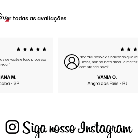
s
Ver todas as avaliações
"maravilhoso e as balinhas que v
as de vocês e todo processo
juntos, minha neta amou e me fez
rega "
comprar de novo"
IANA M.
VANIA O.
icaba - SP
Angra dos Reis - RJ