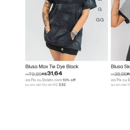
G
GG
Comprar
Espiar
Co
Blusa Max Tie Dye Black
Blusa Sk
31,64
79,89
38,85
R$
R
R$
R$
via Pix ou Boleto com
10% off
via Pix ou
ou em até 10x de R$
3,52
ou em até 