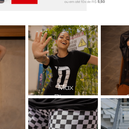
ou em até 10x de R$
5,50
Max
Blusas