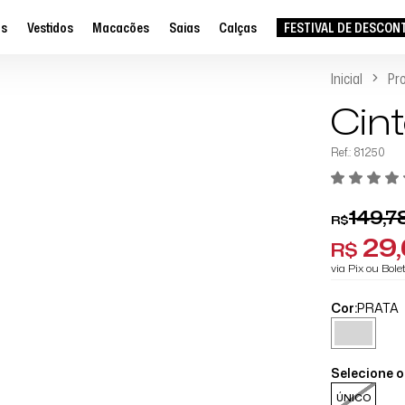
as
Vestidos
Macacões
Saias
Calças
FESTIVAL DE DESCON
Inicial
Pr
Cint
Ref.: 81250
149,7
R$
29
R$
via Pix ou Bol
Cor:
PRATA
Selecione 
ÚNICO