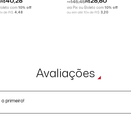
40,28
28,80
5
145,45
R$
R$
R$
 Boleto com
10% off
via Pix ou Boleto com
10% off
10x de R$
4,48
ou em até 10x de R$
3,20
Avaliações
o primeiro!