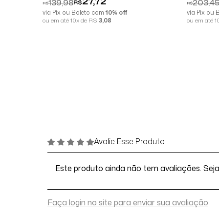
27,72
139,98
203,4
R$
R$
R$
via Pix ou Boleto com
10% off
via Pix ou
ou em até 10x de R$
3,08
ou em até 
Avalie Esse Produto
Este produto ainda não tem avaliações. Seja 
Faça login no site para enviar sua avaliação