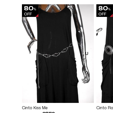
80
80
%
%
OFF
OFF
U
Comprar
Cinto Kiss Me
Cinto Ro