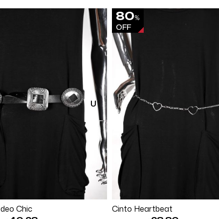
80
%
OFF
U
Comprar
Comprar
deo Chic
Cinto Heartbeat