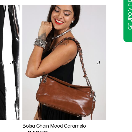
GRUPO VIP DELIR
U
U
Comprar
Bolsa Chain Mood Caramelo
Bracelet