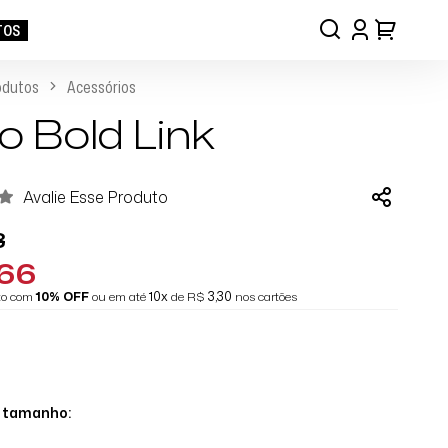
TOS
odutos
Acessórios
o Bold Link
Avalie Esse Produto
8
,66
eto com
10% OFF
ou em até
10x
de R$
3,30
nos cartões
o tamanho: