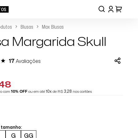
TOS
odutos
Blusas
Max Blusas
a Margarida Skull
17
Avaliações
,48
eto com
10% OFF
ou em até
10x
de R$
3,28
nos cartões
o tamanho:
M
G
GG