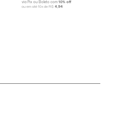
via Pix ou Boleto com
10% off
via Pix ou B
ou em até 10x de R$
4,94
ou em até 10