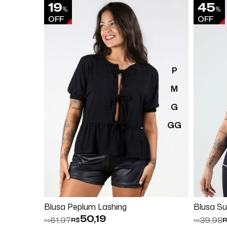
19
45
%
%
OFF
OFF
P
M
G
GG
Comprar
Blusa Peplum Lashing
Blusa Su
50,19
61,97
39,98
R$
R
R$
R$