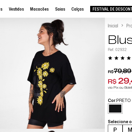
as
Vestidos
Macacões
Saias
Calças
FESTIVAL DE DESCON
Inicial
Pr
Blus
Ref.: 02932
79,89
R$
29
R$
via Pix ou Bol
Cor:
PRETO
Selecione 
P