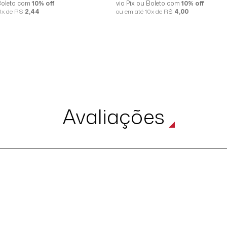
 Boleto com
10% off
via Pix ou Boleto com
10% off
10x de R$
2,44
ou em até 10x de R$
4,00
Avaliações