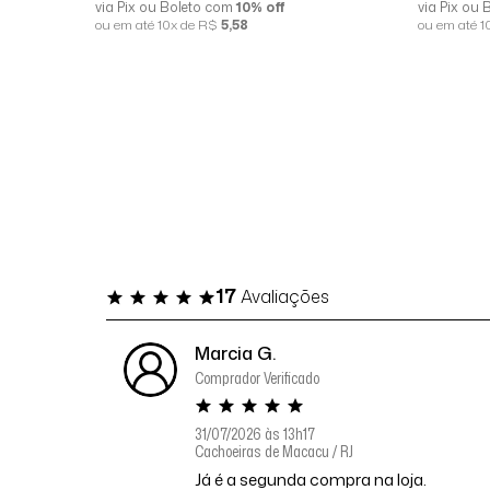
via Pix ou Boleto com
10% off
via Pix ou
ou em até 10x de R$
5,58
ou em até 
17
Avaliações
Marcia G.
Comprador Verificado
31/07/2026 às 13h17
Cachoeiras de Macacu / RJ
Já é a segunda compra na loja.