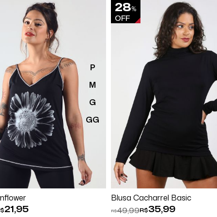
28
%
OFF
P
M
G
GG
Comprar
Comprar
nflower
Blusa Cacharrel Basic
21,95
35,99
49,99
$
R$
R$