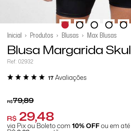
Inicial
Produtos
Blusas
Max Blusas
Blusa Margarida Skul
Ref.: 02932
Avaliações
17
79,89
R$
29,48
R$
via Pix ou Boleto com
10% OFF
ou em at