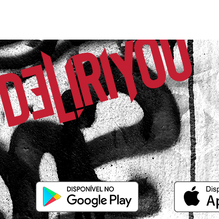
Roselene de S.
Comprador Verificado
21/01/2026 às 16h35
São Paulo / SP
A estampa de caveira é linda e as cores
vivas amei
Fabiana N.
Comprador Verificado
07/01/2026 às 21h51
Sorocaba / SP
Bonita como na foto, veio com um per