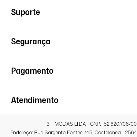
Santos / SP
Suporte
Excelente
Segurança
Lidiamar M.
Comprador Verificado
Pagamento
27/01/2026 às 06h33
Sapucaia do Sul / RS
Linda
Atendimento
Daniela da C.
Comprador Verificado
3 T MODAS LTDA | CNPJ: 52.620.706/00
Endereço: Rua Sargento Fontes, 145, Castelanea - 25640