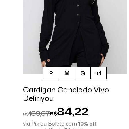
P
M
G
+1
Cardigan Canelado Vivo
Deliriyou
84,22
139,67
R$
R$
via Pix ou Boleto com
10% off