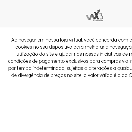
02/01/2026 às 17h16
São Paulo / SP
Simplesmente linda, cheirosa e cheia de 
excelente qualidade, entrega rápida.
Tenho 1,56 e 58k, comprei tamanho P, fi
Loja maravilhosa como sempre
Ao navegar em nossa loja virtual, você concorda co
cookies no seu dispositivo para melhorar a navegação 
utilização do site e ajudar nas nossas iniciativas de 
Ver Mais Avaliações
condições de pagamento exclusivos para compras via int
por tempo indeterminado, sujeitas a alterações a qual
de divergência de preços no site, o valor válido é o do