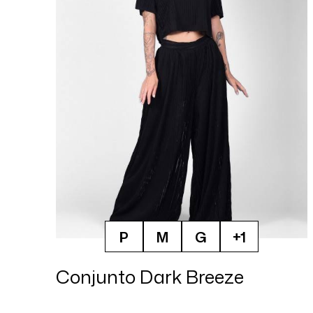
P
M
G
+1
Conjunto Dark Breeze