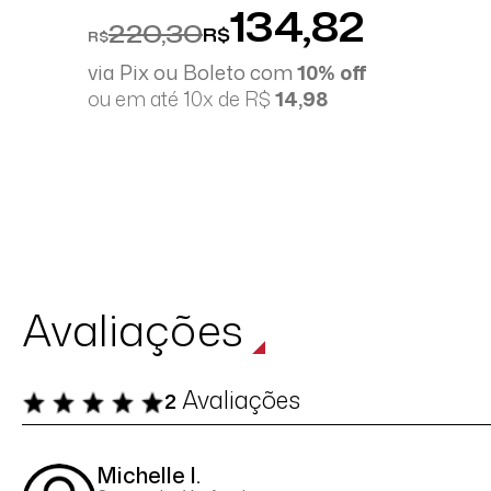
134,82
220,30
R$
R$
via Pix ou Boleto com
10% off
ou em até 10x de R$
14,98
Avaliações
Avaliações
2
Michelle I.