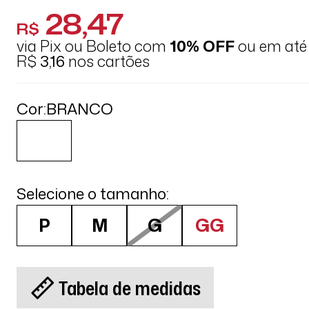
28,47
R$
via Pix ou Boleto com
10% OFF
ou em at
R$
3,16
nos cartões
Cor:
BRANCO
Selecione o tamanho:
P
M
G
GG
Tabela de medidas