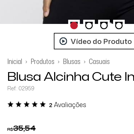
Vídeo do Produto
Inicial
Produtos
Blusas
Casuais
Blusa Alcinha Cute I
Ref.: 02959
Avaliações
2
35,54
R$