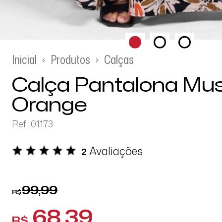
Inicial
Produtos
Calças
Calça Pantalona Mu
Orange
Ref.: 01173
Avaliações
2
99,99
R$
68,39
R$