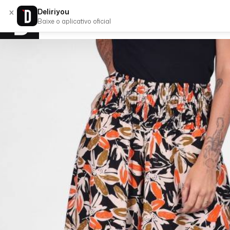
×
Deliriyou
Baixe o aplicativo oficial