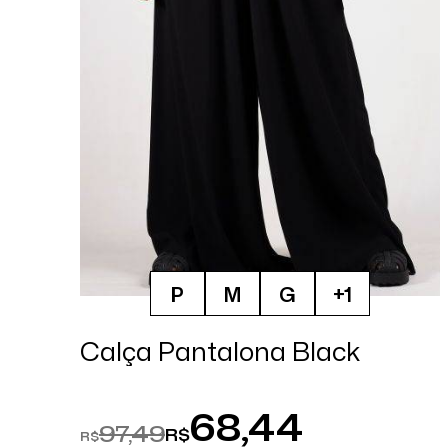
P
M
G
+1
Calça Pantalona Black
68,44
97,49
R$
R$