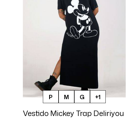
P
M
G
+1
Vestido Mickey Trap Deliriyou