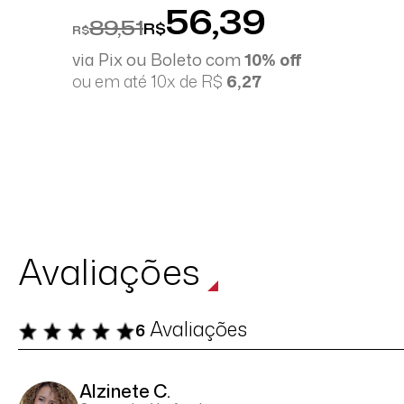
56,39
89,51
R$
R$
via Pix ou Boleto com
10% off
ou em até 10x de R$
6,27
Avaliações
Avaliações
6
Alzinete C.