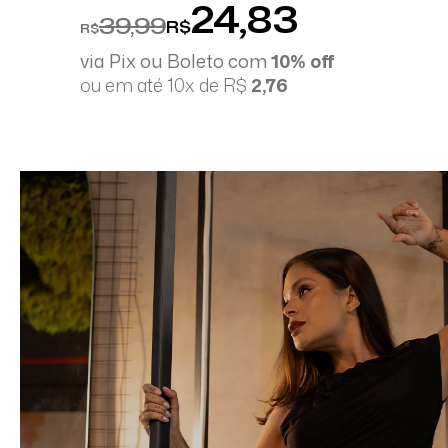
24,83
39,99
R$
R$
via Pix ou Boleto com
10% off
ou em até 10x de R$
2,76