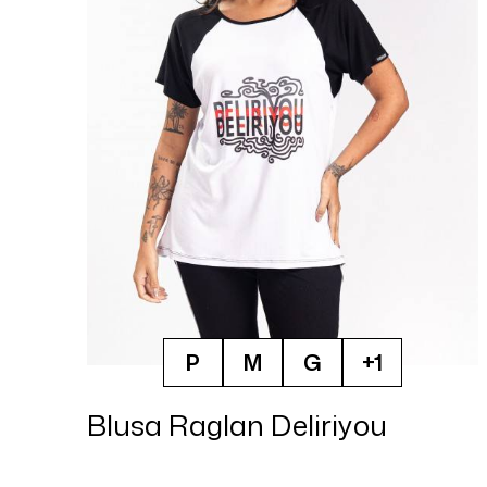
P
M
G
+1
Blusa Raglan Deliriyou