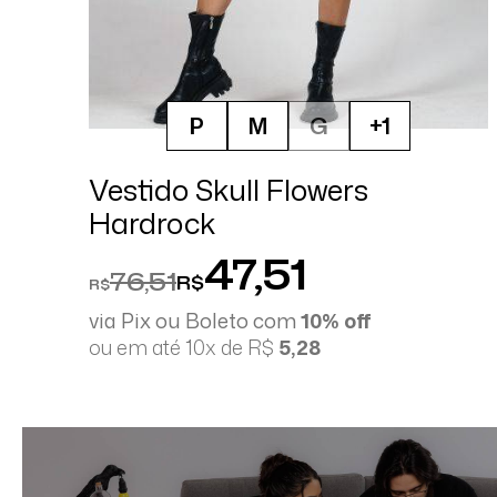
P
M
G
+1
Vestido Skull Flowers
Hardrock
47,51
76,51
R$
R$
via Pix ou Boleto com
10% off
ou em até 10x de R$
5,28