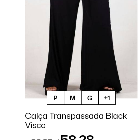
P
M
G
+1
Calça Transpassada Black
Visco
58,28