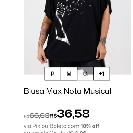
P
M
G
+1
Blusa Max Nota Musical
36,58
66,63
R$
R$
via Pix ou Boleto com
10% off
ou em até 10x de R$
4,06