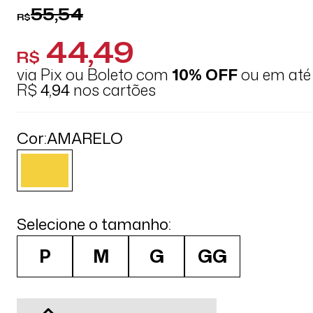
55,54
R$
44,49
R$
via Pix ou Boleto com
10% OFF
ou em at
R$
4,94
nos cartões
Cor:
AMARELO
Selecione o tamanho:
P
M
G
GG