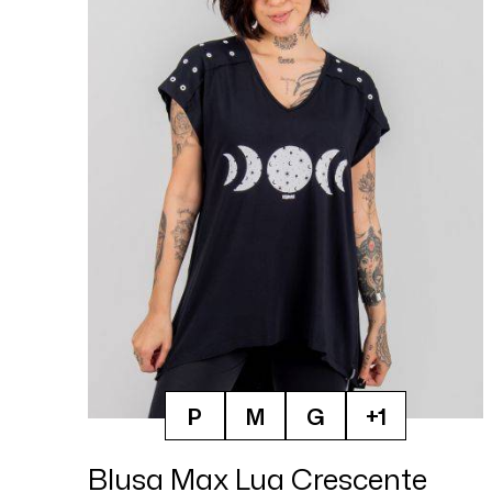
P
M
G
+1
Blusa Max Lua Crescente