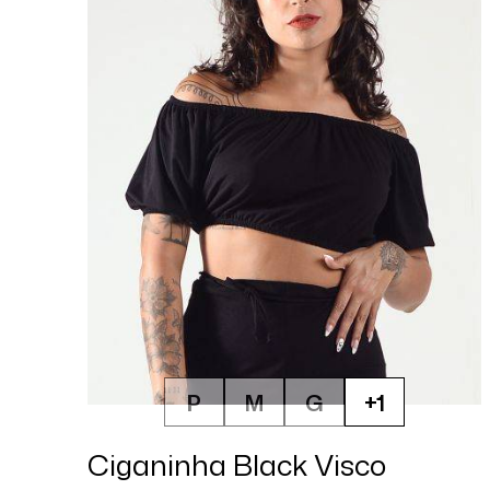
P
M
G
+1
Ciganinha Black Visco