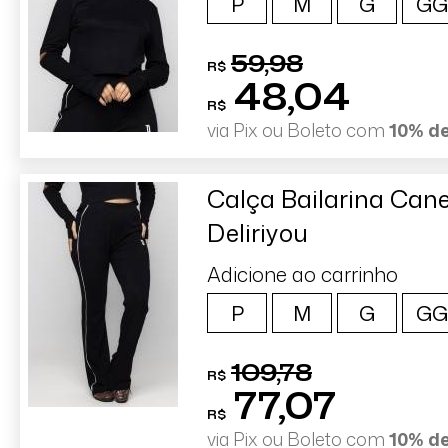
P
M
G
GG
59,98
R$
48,04
R$
via Pix ou Boleto com
10% d
Calça Bailarina Can
Deliriyou
Adicione ao carrinho
P
M
G
GG
109,78
R$
77,07
R$
via Pix ou Boleto com
10% d