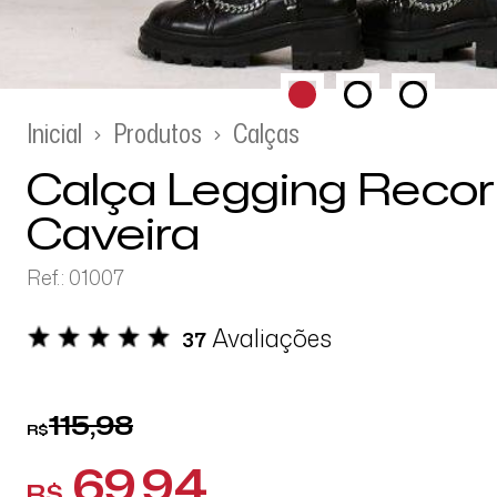
Inicial
Produtos
Calças
Calça Legging Recor
Caveira
Ref.: 01007
Avaliações
37
115,98
R$
69,94
R$