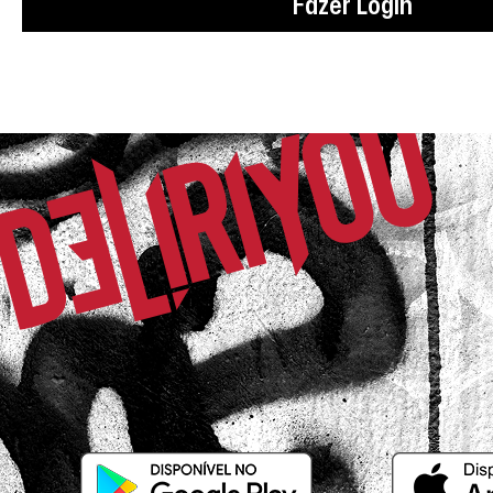
Fazer Login
O tecido é mais brilhante.
Marta P.
Comprador Verificado
16/12/2025 às 07h10
João Pessoa / PB
Belíssima!
Raquel R.
Comprador Verificado
30/10/2025 às 16h27