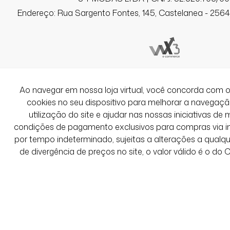
Q-100. Tenho 1,72 e não ficou curta. Go
Endereço: Rua Sargento Fontes, 145, Castelanea - 25640
Luzia M.
Comprador Verificado
Ao navegar em nossa loja virtual, você concorda co
13/06/2026 às 09h48
cookies no seu dispositivo para melhorar a navegação 
Itanhaém / SP
utilização do site e ajudar nas nossas iniciativas de 
Amei, o tecido é bem diferente, mas o
condições de pagamento exclusivos para compras via int
corpo é perfeito! Toda vez que visto es
por tempo indeterminado, sujeitas a alterações a qual
pessoas ficam comentando!
de divergência de preços no site, o valor válido é o do
Ver Mais Avaliações