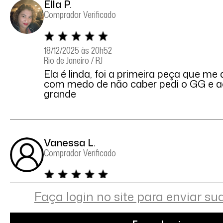
Ella P.
Comprador Verificado
18/12/2025 às 20h52
Rio de Janeiro / RJ
Ela é linda, foi a primeira peça que me
com medo de não caber pedi o GG e a
grande
Vanessa L.
Comprador Verificado
16/12/2025 às 07h19
Faça login no site para enviar su
Curitiba / PR
Maravilhosa. Fica linda no corpo, já te
modelo.