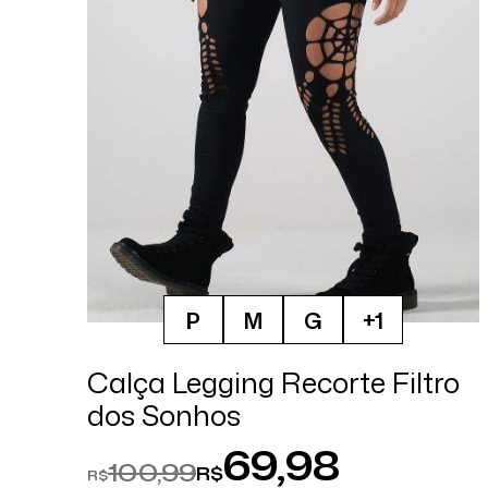
P
M
G
+1
Calça Legging Recorte Filtro
dos Sonhos
69,98
100,99
R$
R$