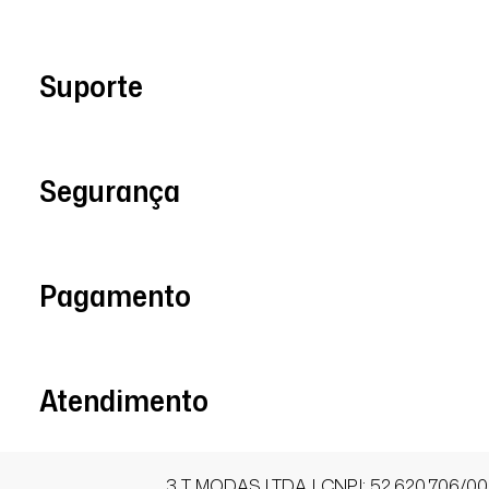
08/08/2025 às 12h57
Rio de Janeiro / RJ
Suporte
Linda.
Segurança
Cristina O J.
Comprador Verificado
Pagamento
22/06/2026 às 13h28
Aparecida de Goiânia / GO
A calça é muito bonita, tem um tecido 
Só o lugar da caveira que pinica um p
Atendimento
acabamento queimado, mas ai vou us
calça invisível por baixo para ameniza
tudo certo. Já até pedi outros modelos
da P ficaram certinhas em mim que ten
3 T MODAS LTDA | CNPJ: 52.620.706/00