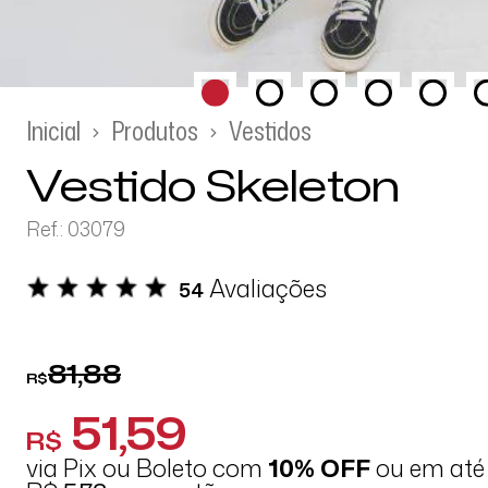
Inicial
Produtos
Vestidos
Vestido Skeleton
Ref.: 03079
Avaliações
54
81,88
R$
51,59
R$
via Pix ou Boleto com
10% OFF
ou em at