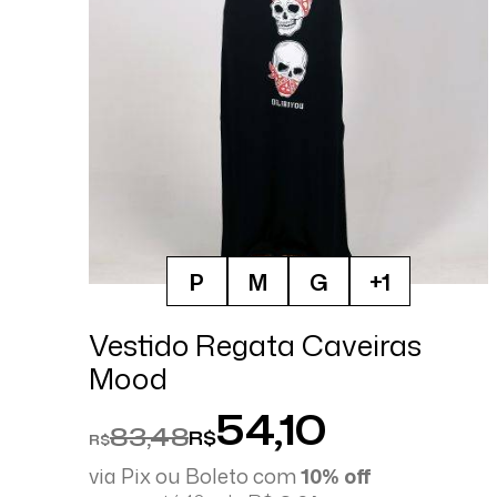
P
M
G
+1
Vestido Regata Caveiras
Mood
54,10
83,48
R$
R$
via Pix ou Boleto com
10% off