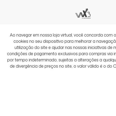
Ótima qualidade e caimento!
Simplesmente perfeita!
Ver Mais Avaliações
Ao navegar em nossa loja virtual, você concorda co
cookies no seu dispositivo para melhorar a navegação 
utilização do site e ajudar nas nossas iniciativas de 
condições de pagamento exclusivos para compras via int
por tempo indeterminado, sujeitas a alterações a qual
de divergência de preços no site, o valor válido é o do