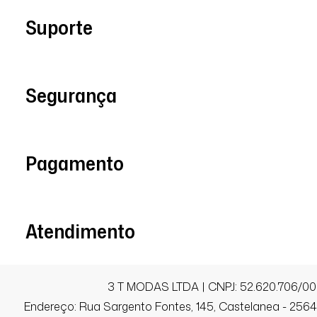
Suporte
Jessamy K.
Comprador Verificado
Segurança
03/09/2025 às 10h27
São Paulo / SP
O vestido é lindo, confortável e dá um v
Pagamento
Recomendo!
Atendimento
Ana C.
Comprador Verificado
3 T MODAS LTDA | CNPJ: 52.620.706/00
24/03/2026 às 17h48
Endereço: Rua Sargento Fontes, 145, Castelanea - 25640
Uberlândia / MG