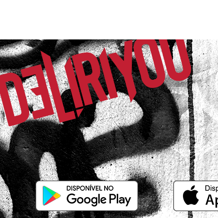
15/03/2026 às 08h34
Hortolândia / SP
Muito lindo ,tem um caimento perfeito 
Sheila R.
Comprador Verificado
22/02/2026 às 10h18
Belford Roxo / RJ
eu amei esse vestido! Pedi M para ficar
super certo. Visto 46 e tenho 115 de bu
quadril. Se quiser mais larguinho peça
tbm