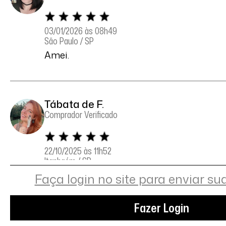
03/01/2026 às 08h49
São Paulo / SP
Amei.
Tábata de F.
Comprador Verificado
22/10/2025 às 11h52
Itanhaém / SP
Amei, exatamente como na foto, tamanho 
Faça login no site para enviar su
Fazer Login
Juliana S.