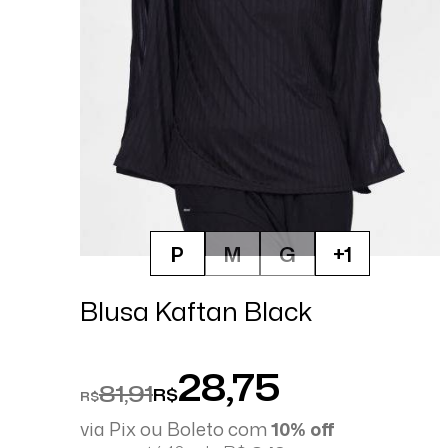
P
M
G
+1
Blusa Kaftan Black
28,75
81,91
R$
R$
via Pix ou Boleto com
10% off