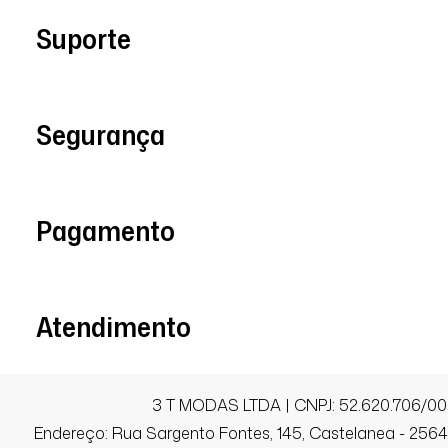
Suporte
Vanessa H.
Comprador Verificado
Segurança
16/01/2026 às 14h29
São Paulo / SP
Amei. ❤️
Pagamento
Tatiana G.
Atendimento
Comprador Verificado
27/09/2025 às 21h47
3 T MODAS LTDA | CNPJ: 52.620.706/00
Indaiatuba / SP
Endereço: Rua Sargento Fontes, 145, Castelanea - 25640