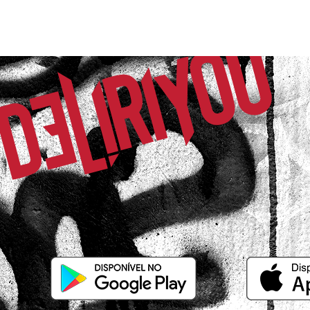
Comprador Verificado
21/10/2025 às 00h08
Campinas / SP
Linda e confortável, além do ótimo materi
Lídia R.
Comprador Verificado
06/09/2025 às 06h54
Petrópolis / RJ
Adorei, o tamanho pra mim que sou cheinh
Amei.