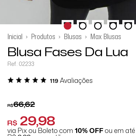
Inicial
Produtos
Blusas
Max Blusas
Blusa Fases Da Lua
Ref.: 02233
Avaliações
119
66,62
R$
29,98
R$
via Pix ou Boleto com
10% OFF
ou em at