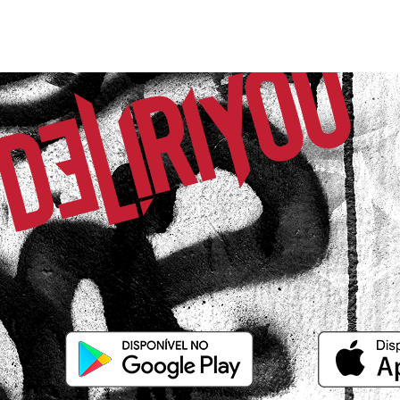
16/06/2026 às 07h26
Salvador / BA
Excelente
Raissa T.
Comprador Verificado
26/05/2026 às 19h26
Vila Velha / ES
Ele é perfeito! Veste muito bem :) pedi no 