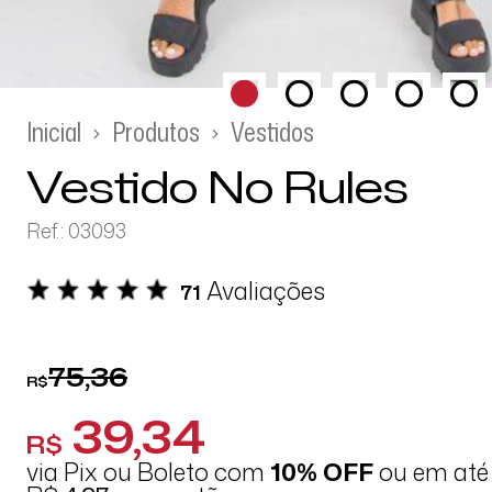
Inicial
Produtos
Vestidos
Vestido No Rules
Ref.: 03093
Avaliações
71
75,36
R$
39,34
R$
via Pix ou Boleto com
10% OFF
ou em at