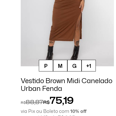
P
M
G
+1
Vestido Brown Midi Canelado
Urban Fenda
75,19
88,87
R$
R$
via Pix ou Boleto com
10% off