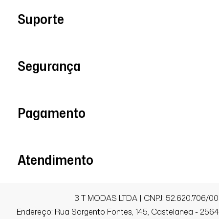
Suporte
Renata M.
Comprador Verificado
Segurança
14/01/2026 às 11h47
Juiz de Fora / MG
Amei! Mega estiloso e tamanho de acordo
Pagamento
Juciane B.
Comprador Verificado
Atendimento
18/10/2025 às 17h08
São José / SC
3 T MODAS LTDA | CNPJ: 52.620.706/00
Super confortável
Endereço: Rua Sargento Fontes, 145, Castelanea - 25640