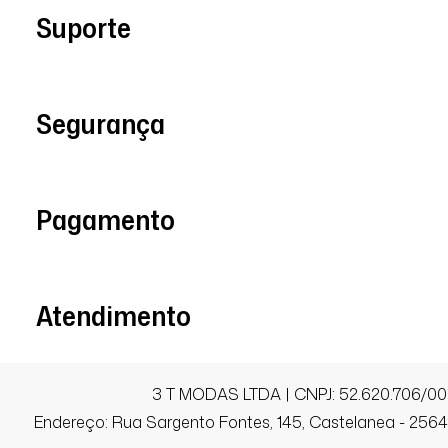
Estilosa
Suporte
NELSIMARA C.
Segurança
Comprador Verificado
10/05/2026 às 22h39
Pagamento
Santo André / SP
Perfeita para dia/noite.
Atendimento
ANDREA S.
Comprador Verificado
3 T MODAS LTDA | CNPJ: 52.620.706/00
Endereço: Rua Sargento Fontes, 145, Castelanea - 25640
19/11/2024 às 14h10