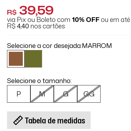
39,59
R$
via Pix ou Boleto com
10% OFF
ou em at
R$
4,40
nos cartões
Selecione a cor desejada:
MARROM
Selecione o tamanho:
P
M
G
GG
Tabela de medidas