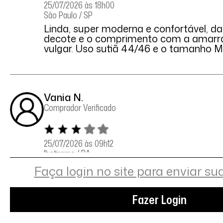
25/07/2026 às 18h00
São Paulo / SP
Linda, super moderna e confortável, da
decote e o comprimento com a amarra
vulgar. Uso sutiã 44/46 e o tamanho M 
Vania N.
Comprador Verificado
25/07/2026 às 09h12
Ibotirama / BA
Essa ficou grande, e solicitei a troca e 
Faça login no site para enviar su
a atenção foi ótima.
Fazer Login