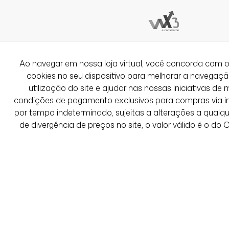
São Paulo / SP
Fofa
Ver Mais Avaliações
Ao navegar em nossa loja virtual, você concorda co
cookies no seu dispositivo para melhorar a navegação 
utilização do site e ajudar nas nossas iniciativas de 
condições de pagamento exclusivos para compras via int
por tempo indeterminado, sujeitas a alterações a qual
de divergência de preços no site, o valor válido é o do