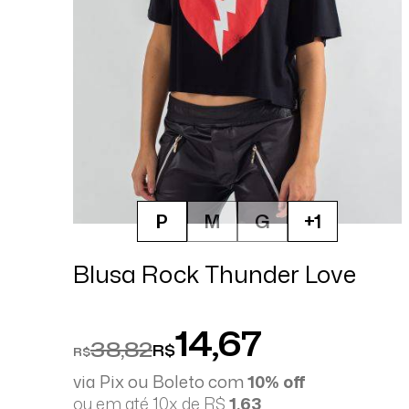
P
M
G
+1
Blusa Rock Thunder Love
14,67
38,82
R$
R$
via Pix ou Boleto com
10% off
ou em até 10x de R$
1,63