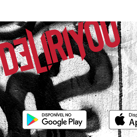
Valéria R.
Comprador Verificado
07/07/2026 às 07h38
São Paulo / SP
Linda
Heloise de A.
Comprador Verificado
24/11/2024 às 09h36
São Paulo / SP
Muito estilosa,e essa cor é linda!!
Já tenho uma preta dessa....Uso soutie
ficou perfeita...