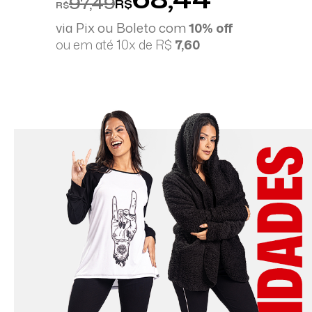
97,49
R$
R$
via Pix ou Boleto com
10% off
ou em até 10x de R$
7,60