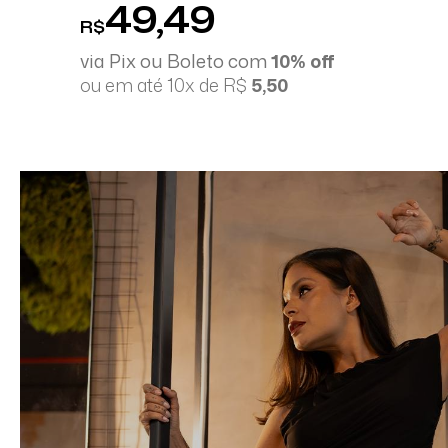
49,49
R$
via Pix ou Boleto com
10% off
ou em até 10x de R$
5,50