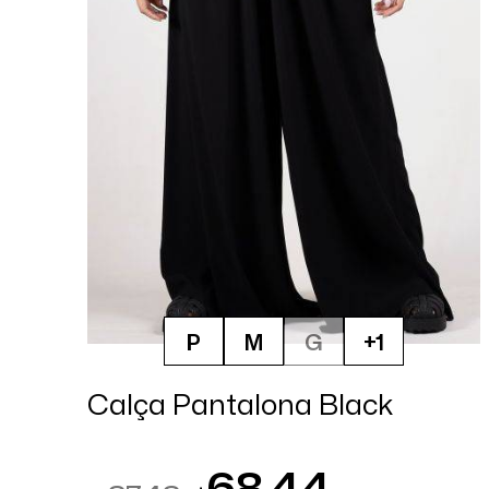
P
M
G
+1
Calça Pantalona Black
68,44