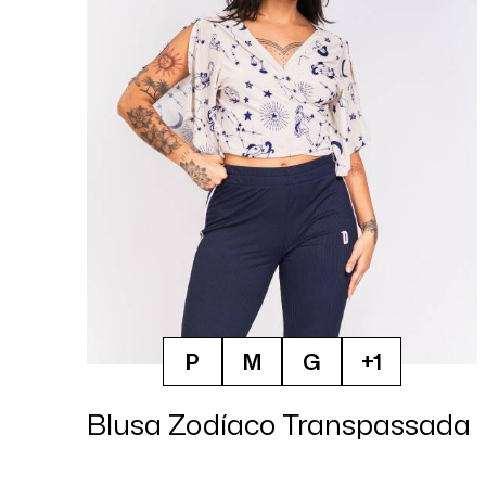
P
M
G
+1
Blusa Zodíaco Transpassada