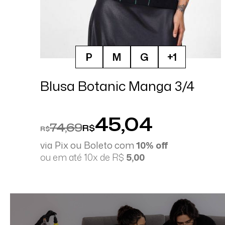
P
M
G
+1
Blusa Botanic Manga 3/4
45,04
74,69
R$
R$
via Pix ou Boleto com
10% off
ou em até 10x de R$
5,00