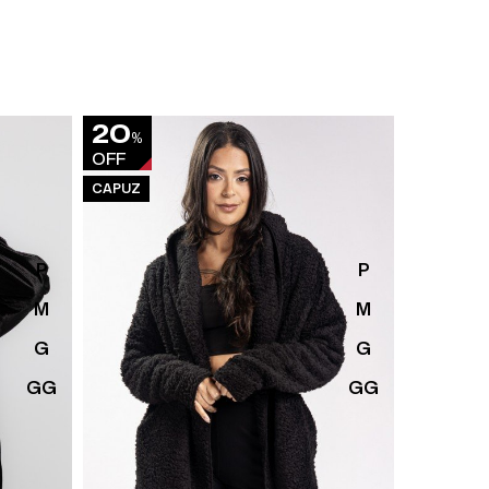
20
33
%
%
OFF
OFF
CAPUZ
P
P
M
M
G
G
GG
GG