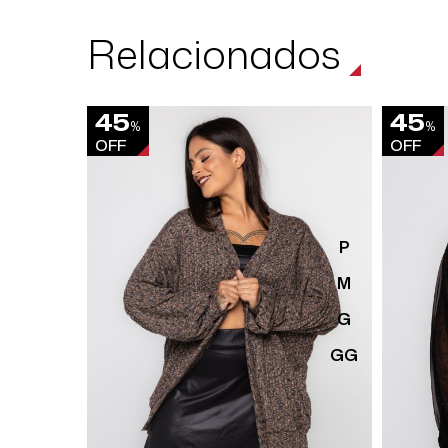
Relacionados
45
45
%
%
OFF
OFF
P
M
G
GG