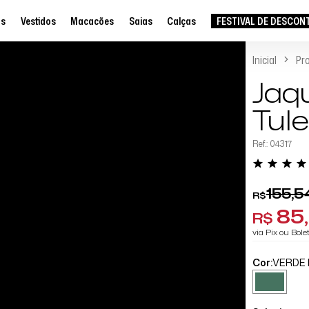
as
Vestidos
Macacões
Saias
Calças
FESTIVAL DE DESCON
Inicial
Pr
Jaq
Tule
Ref.: 04317
155,5
R$
85
R$
via Pix ou Bol
Cor:
VERDE