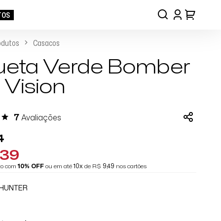
TOS
odutos
Casacos
ueta Verde Bomber
 Vision
7
Avaliações
4
,39
eto com
10% OFF
ou em até
10x
de R$
9,49
nos cartões
 HUNTER