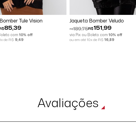
Comprar
Comprar
Bomber Tule Vision
Jaqueta Bomber Veludo
85,39
151,99
189,75
R$
R$
R$
 Boleto com
10% off
via Pix ou Boleto com
10% off
10x de R$
9,49
ou em até 10x de R$
16,89
Avaliações