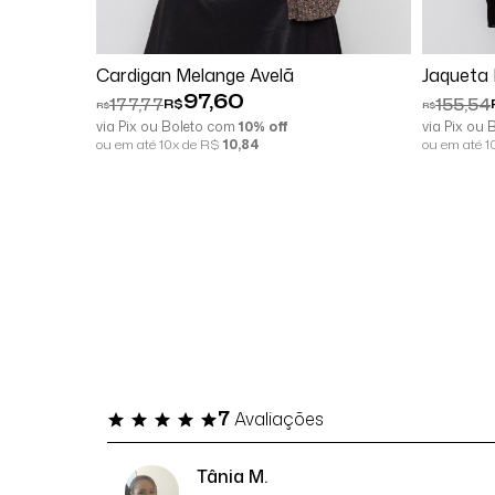
Comprar
Cardigan Melange Avelã
Jaqueta 
97,60
177,77
155,54
R$
R$
R$
via Pix ou Boleto com
10% off
via Pix ou
ou em até 10x de R$
10,84
ou em até 
7
Avaliações
Tânia M.