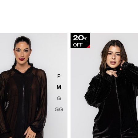
20
%
OFF
P
M
G
GG