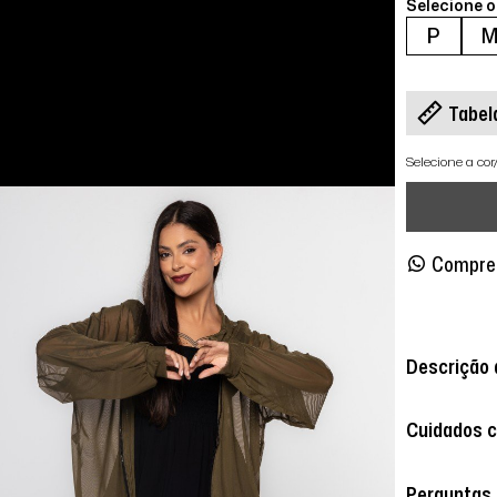
Selecione 
P
Tabel
Selecione a co
Compre
Descrição 
Cuidados 
Perguntas