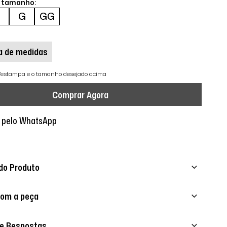
o tamanho:
M
G
GG
a de medidas
r/estampa e o tamanho desejado acima
Comprar Agora
 pelo WhatsApp
do Produto
com a peça
 e Respostas